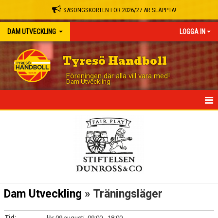
SÄSONGSKORTEN FÖR 2026/27 ÄR SLÄPPTA!
DAM UTVECKLING
LOGGA IN
Tyresö Handboll
Föreningen där alla vill vara med!
Dam Utveckling
HEM
NYHETER
KALENDER
MATCHER
Dam Utveckling
» Träningsläger
TRUPPEN
Tid:
lör 09 augusti, 09:00 - 18:00