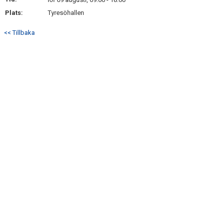
KONTAKT
Plats:
Tyresöhallen
USM
<< Tillbaka