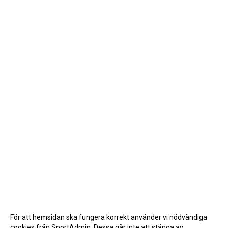
För att hemsidan ska fungera korrekt använder vi nödvändiga
cookies från SportAdmin. Dessa går inte att stänga av.