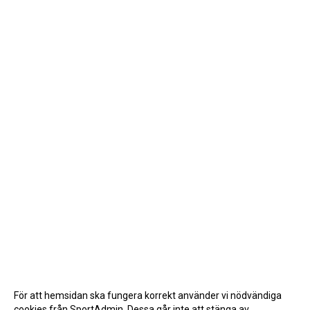
För att hemsidan ska fungera korrekt använder vi nödvändiga
cookies från SportAdmin. Dessa går inte att stänga av.