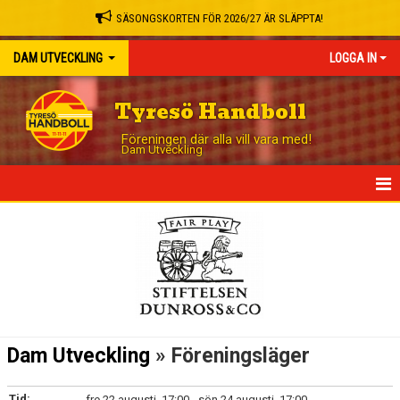
SÄSONGSKORTEN FÖR 2026/27 ÄR SLÄPPTA!
DAM UTVECKLING
LOGGA IN
Tyresö Handboll
Föreningen där alla vill vara med!
Dam Utveckling
HEM
NYHETER
KALENDER
MATCHER
Dam Utveckling
» Föreningsläger
TRUPPEN
Tid:
fre 22 augusti, 17:00 - sön 24 augusti, 17:00