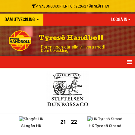
SÄSONGSKORTEN FÖR 2026/27 ÄR SLÄPPTA!
DAM UTVECKLING
LOGGA IN
Tyresö Handboll
Föreningen där alla vill vara med!
Dam Utveckling
HEM
NYHETER
KALENDER
MATCHER
21 - 22
Skogås HK
HK Tyresö Strand
TRUPPEN