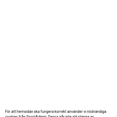
För att hemsidan ska fungera korrekt använder vi nödvändiga
cookies från SportAdmin. Dessa går inte att stänga av.