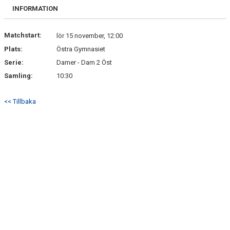
KONTAKT
INFORMATION
USM
Matchstart:
lör 15 november, 12:00
Plats:
Östra Gymnasiet
Serie:
Damer - Dam 2 Öst
Samling:
10:30
<< Tillbaka