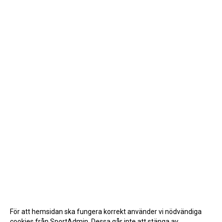
För att hemsidan ska fungera korrekt använder vi nödvändiga
cookies från SportAdmin. Dessa går inte att stänga av.