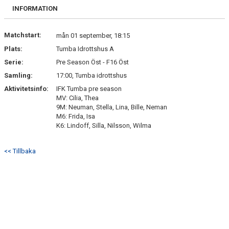
KONTAKT
INFORMATION
USM
Matchstart:
mån 01 september, 18:15
Plats:
Tumba Idrottshus A
Serie:
Pre Season Öst - F16 Öst
Samling:
17:00, Tumba idrottshus
Aktivitetsinfo:
IFK Tumba pre season
MV: Cilia, Thea
9M: Neuman, Stella, Lina, Bille, Neman
M6: Frida, Isa
K6: Lindoff, Silla, Nilsson, Wilma
<< Tillbaka