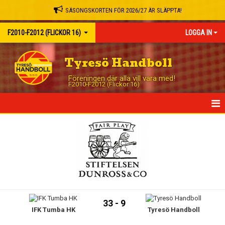
SÄSONGSKORTEN FÖR 2026/27 ÄR SLÄPPTA!
F2010-F2012 (FLICKOR 16)
LOGGA IN
Tyresö Handboll
Föreningen där alla vill vara med!
F2010-F2012 (Flickor 16)
HEM
NYHETER
KALENDER
MATCHER
33 - 9
IFK Tumba HK
Tyresö Handboll
TRUPPEN