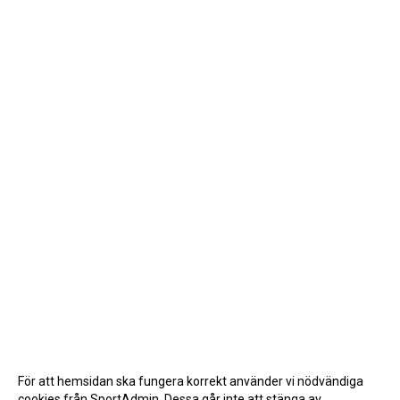
För att hemsidan ska fungera korrekt använder vi nödvändiga
cookies från SportAdmin. Dessa går inte att stänga av.