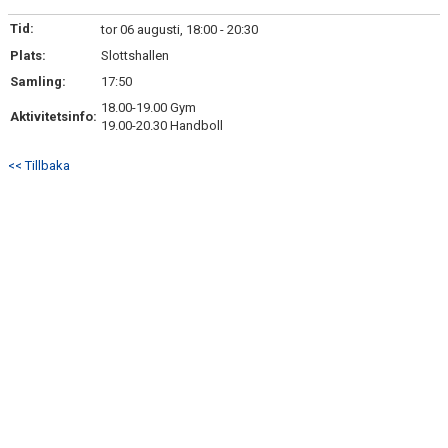
KONTAKT
Tid:
tor 06 augusti, 18:00 - 20:30
Plats:
USM
Slottshallen
Samling:
17:50
18.00-19.00 Gym
Aktivitetsinfo:
19.00-20.30 Handboll
<< Tillbaka