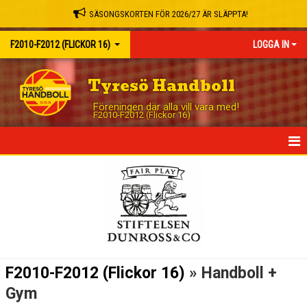
SÄSONGSKORTEN FÖR 2026/27 ÄR SLÄPPTA!
F2010-F2012 (FLICKOR 16)
LOGGA IN
Tyresö Handboll
Föreningen där alla vill vara med!
F2010-F2012 (Flickor 16)
HEM
NYHETER
KALENDER
MATCHER
F2010-F2012 (Flickor 16)
» Handboll +
TRUPPEN
Gym