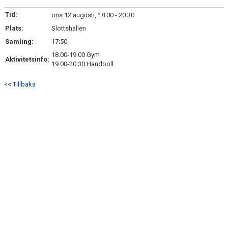
KONTAKT
Tid:
ons 12 augusti, 18:00 - 20:30
Plats:
USM
Slottshallen
Samling:
17:50
18.00-19.00 Gym
Aktivitetsinfo:
19.00-20.30 Handboll
<< Tillbaka