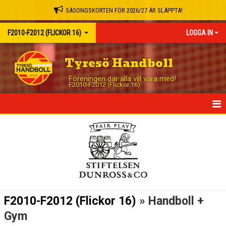
SÄSONGSKORTEN FÖR 2026/27 ÄR SLÄPPTA!
F2010-F2012 (FLICKOR 16)
LOGGA IN
Tyresö Handboll
Föreningen där alla vill vara med!
F2010-F2012 (Flickor 16)
HEM
NYHETER
KALENDER
MATCHER
F2010-F2012 (Flickor 16)
» Handboll +
TRUPPEN
Gym