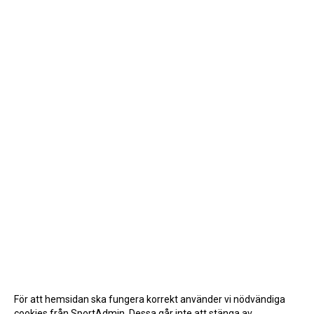
För att hemsidan ska fungera korrekt använder vi nödvändiga
cookies från SportAdmin. Dessa går inte att stänga av.