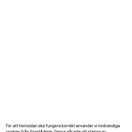
För att hemsidan ska fungera korrekt använder vi nödvändiga
cookies från SportAdmin. Dessa går inte att stänga av.