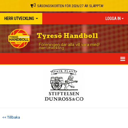
SÄSONGSKORTEN FÖR 2026/27 ÄR SLÄPPTA!
HERR UTVECKLING
LOGGA IN
Tyresö Handboll
Föreningen där alla vill vara med!
Herr Utveckling
HEM
NYHETER
KALENDER
MATCHER
<< Tillbaka
TRUPPEN