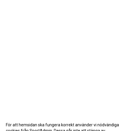
För att hemsidan ska fungera korrekt använder vi nödvändiga
cookies från SportAdmin. Dessa går inte att stänga av.