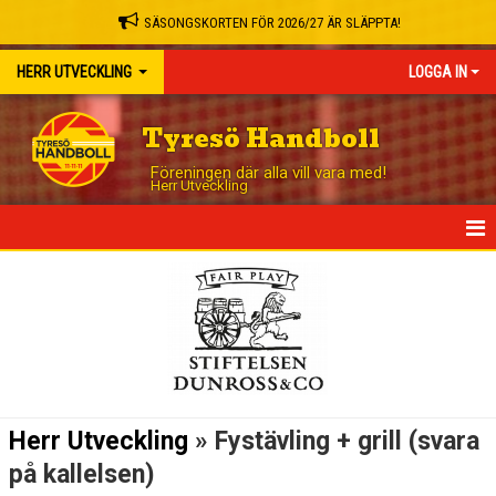
SÄSONGSKORTEN FÖR 2026/27 ÄR SLÄPPTA!
HERR UTVECKLING
LOGGA IN
Tyresö Handboll
Föreningen där alla vill vara med!
Herr Utveckling
HEM
NYHETER
KALENDER
MATCHER
Herr Utveckling
» Fystävling + grill (svara
TRUPPEN
på kallelsen)