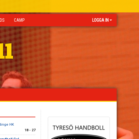
IDS
CAMP
LOGGA IN
ll
dinge HK
18 - 27