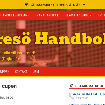
SÄSONGSKORTEN FÖR 2026/27 ÄR SLÄPPTA!
HANDBOLLSSKOLAN
PARAHANDBOLL
BEACHHANDBOLL
FRIT
resö Handbo
 alla vill vara med!
(Pojkar 16)
RUPPEN
KONTAKT
USM
 cupen
SPELADE MATCHER
Tyresö Handboll Gul
- Hud
ber, 18:00
Sön 19/4 09:00