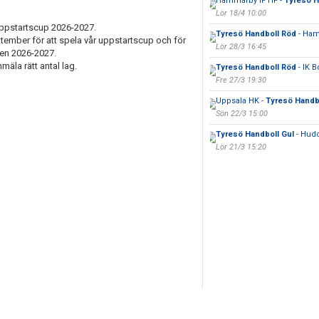
Hammarby IF HF -
Tyresö H
Lör 18/4 10:00
uppstartscup 2026-2027.
Tyresö Handboll Röd
- Ham
ptember för att spela vår uppstartscup och för
Lör 28/3 16:45
gen 2026-2027.
nmäla rätt antal lag.
Tyresö Handboll Röd
- IK B
Fre 27/3 19:30
Uppsala HK -
Tyresö Handb
Sön 22/3 15:00
Tyresö Handboll Gul
- Hud
Lör 21/3 15:20