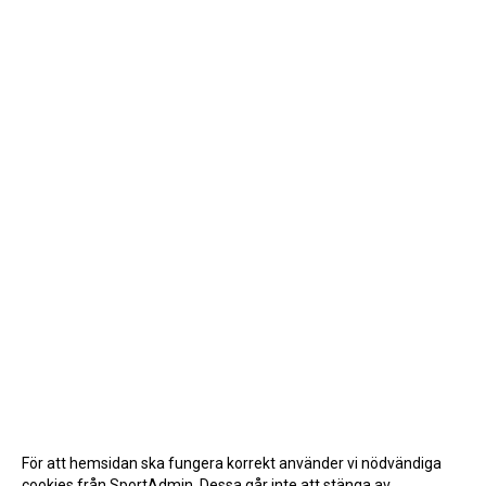
För att hemsidan ska fungera korrekt använder vi nödvändiga
cookies från SportAdmin. Dessa går inte att stänga av.