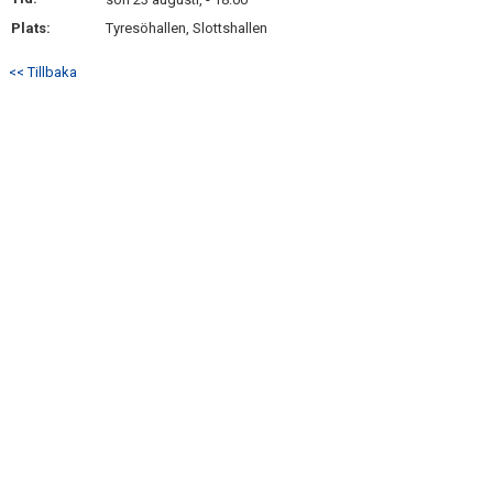
TRUPPEN
Plats:
Tyresöhallen, Slottshallen
KONTAKT
<< Tillbaka
USM