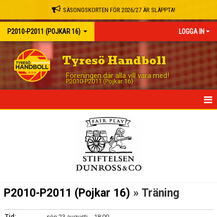
SÄSONGSKORTEN FÖR 2026/27 ÄR SLÄPPTA!
P2010-P2011 (POJKAR 16)
LOGGA IN
Tyresö Handboll
Föreningen där alla vill vara med!
P2010-P2011 (Pojkar 16)
HEM
NYHETER
KALENDER
MEDIA
P2010-P2011 (Pojkar 16)
» Träning
MATCHER
Tid:
sön 23 augusti, - 18:00