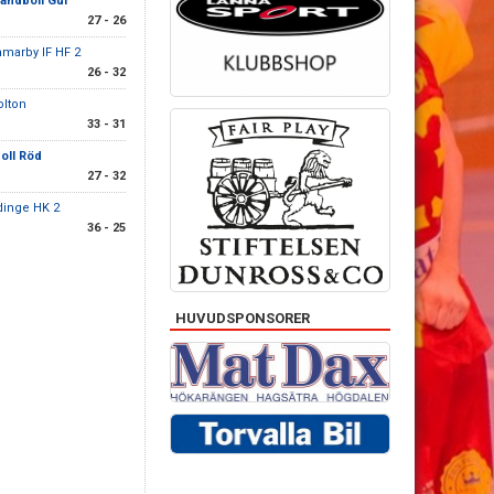
andboll Gul
27 - 26
marby IF HF 2
26 - 32
olton
33 - 31
oll Röd
27 - 32
dinge HK 2
36 - 25
HUVUDSPONSORER