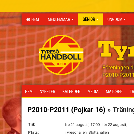
HEM
MEDLEMMAR
SENIOR
UNGDOM
Ty
Föreningen där
P2010-P2011 
HEM
NYHETER
KALENDER
MEDIA
MATCHER
T
P2010-P2011 (Pojkar 16)
» Tränin
Tid:
fre 21 augusti, 17:00 - lör 22 augusti,
Plats:
Tyresöhallen, Slottshallen