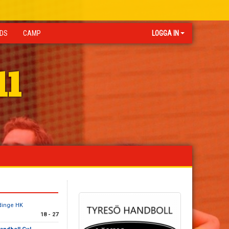
IDS
CAMP
LOGGA IN
ll
dinge HK
18 - 27