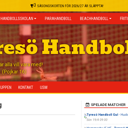
SÄSONGSKORTEN FÖR 2026/27 ÄR SLÄPPTA!
HANDBOLLSSKOLAN
PARAHANDBOLL
BEACHHANDBOLL
FRIT
resö Handbo
 alla vill vara med!
(Pojkar 16)
RUPPEN
KONTAKT
USM
g
SPELADE MATCHER
Tyresö Handboll Gul
- Hud
Sön 19/4 09:00