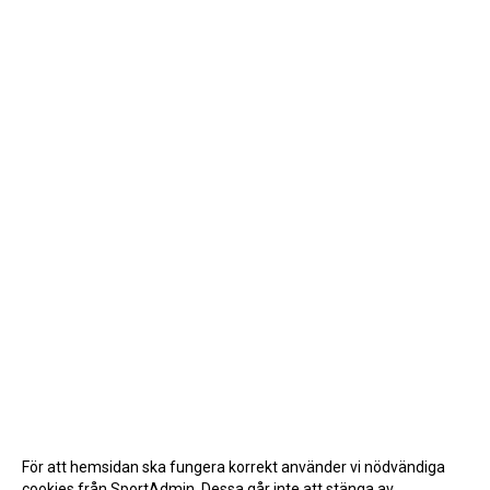
För att hemsidan ska fungera korrekt använder vi nödvändiga
cookies från SportAdmin. Dessa går inte att stänga av.