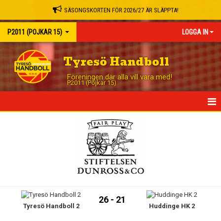
SÄSONGSKORTEN FÖR 2026/27 ÄR SLÄPPTA!
P2011 (POJKAR 15)
LOGGA IN
Tyresö Handboll
Föreningen där alla vill vara med!
P2011 (Pojkar 15)
HEM
NYHETER
KALENDER
MATCHER
26 - 21
Tyresö Handboll 2
Huddinge HK 2
TRUPPEN