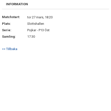
KONTAKT
INFORMATION
LAGUPPSTÄLLNING
Matchstart:
tor 27 mars, 18:20
Plats:
Slottshallen
USM
Serie:
Pojkar - P13 Öst
Samling:
17:30
<< Tillbaka