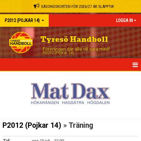
SÄSONGSKORTEN FÖR 2026/27 ÄR SLÄPPTA!
P2012 (POJKAR 14)
LOGGA IN
Tyresö Handboll
Föreningen där alla vill vara med!
P2012 (Pojkar 14)
HEM
NYHETER
KALENDER
MATCHER
P2012 (Pojkar 14)
» Träning
TRUPPEN
Tid:
ons 15 juli, - 22:00