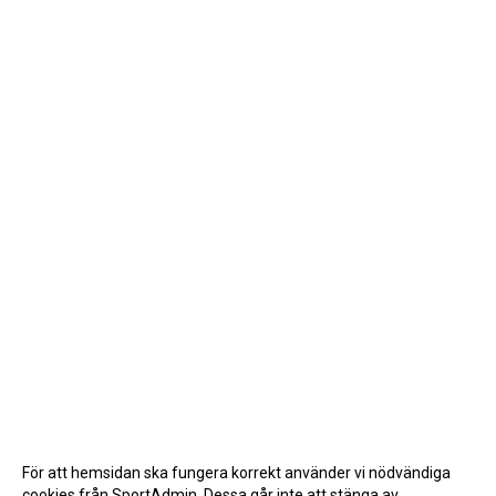
För att hemsidan ska fungera korrekt använder vi nödvändiga
cookies från SportAdmin. Dessa går inte att stänga av.