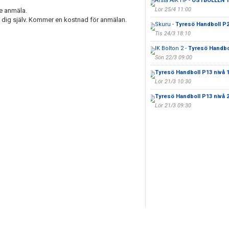
Årsta AIK HF -
ÖSTBOLLEN T
Lör 25/4 11:00
te anmäla.
 dig själv. Kommer en kostnad för anmälan.
Skuru -
Tyresö Handboll P2
Tis 24/3 18:10
IK Bolton 2 -
Tyresö Handbol
Sön 22/3 09:00
Tyresö Handboll P13 nivå 
Lör 21/3 10:30
Tyresö Handboll P13 nivå 
Lör 21/3 09:30