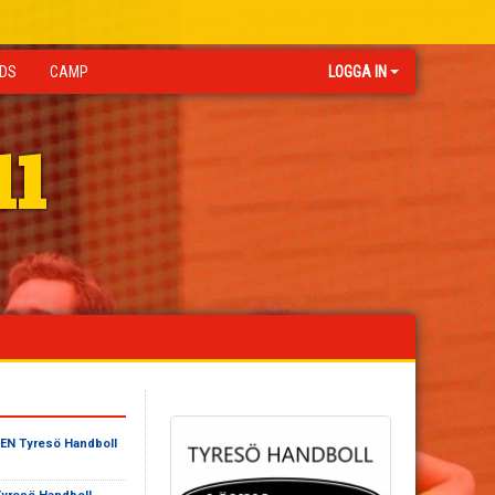
IDS
CAMP
LOGGA IN
ll
N Tyresö Handboll