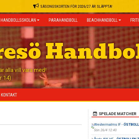
SÄSONGSKORTEN FÖR 2026/27 ÄR SLÄPPTA!
HANDBOLLSSKOLAN
PARAHANDBOLL
BEACHHANDBOLL
FRIT
resö Handbo
 alla vill vara med!
r 14)
KONTAKT
SPELADE MATCHER
Westermalms IF -
ÖSTBOLLE
Sön 26/4 12:40