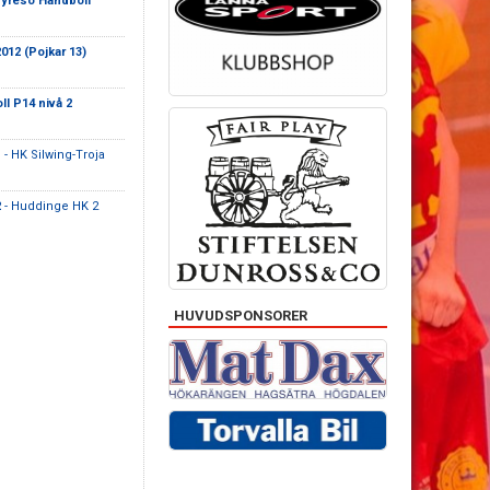
yresö Handboll
012 (Pojkar 13)
l P14 nivå 2
1
- HK Silwing-Troja
2
- Huddinge HK 2
HUVUDSPONSORER