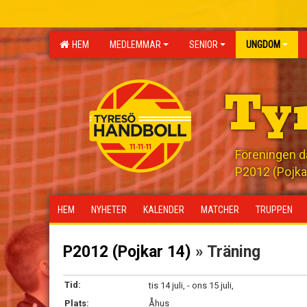
HEM
MEDLEMMAR
SENIOR
UNGDOM
Ty
Föreningen där
P2012 (Pojka
HEM
NYHETER
KALENDER
MATCHER
TRUPPEN
P2012 (Pojkar 14)
» Träning
Tid:
tis 14 juli, - ons 15 juli,
Plats:
Åhus