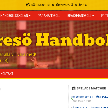
SÄSONGSKORTEN FÖR 2026/27 ÄR SLÄPPTA!
HANDBOLLSSKOLAN
PARAHANDBOLL
BEACHHANDBOLL
FRIT
resö Handbo
 alla vill vara med!
r 14)
KONTAKT
h
SPELADE MATCHER
Westermalms IF -
ÖSTBOLLE
Sön 26/4 12:40