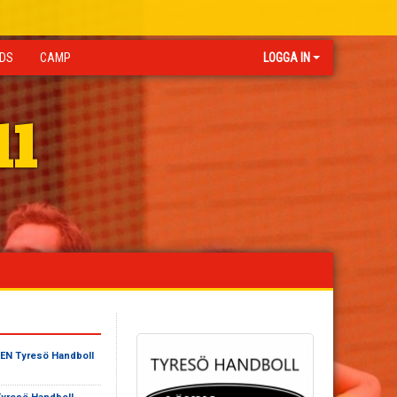
IDS
CAMP
LOGGA IN
ll
N Tyresö Handboll