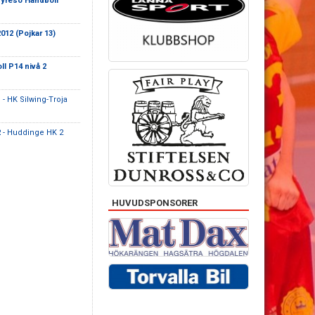
yresö Handboll
012 (Pojkar 13)
l P14 nivå 2
1
- HK Silwing-Troja
2
- Huddinge HK 2
HUVUDSPONSORER