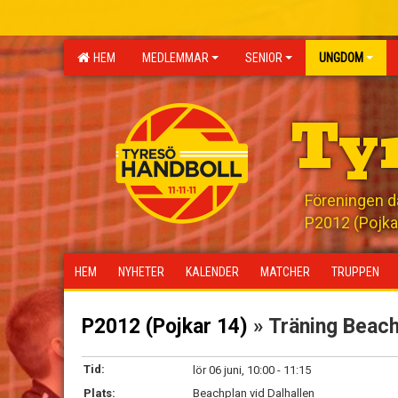
HEM
MEDLEMMAR
SENIOR
UNGDOM
Ty
Föreningen där
P2012 (Pojka
HEM
NYHETER
KALENDER
MATCHER
TRUPPEN
P2012 (Pojkar 14)
» Träning Beac
Tid:
lör 06 juni, 10:00 - 11:15
Plats:
Beachplan vid Dalhallen