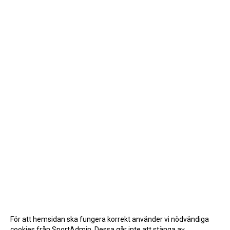
För att hemsidan ska fungera korrekt använder vi nödvändiga
cookies från SportAdmin. Dessa går inte att stänga av.