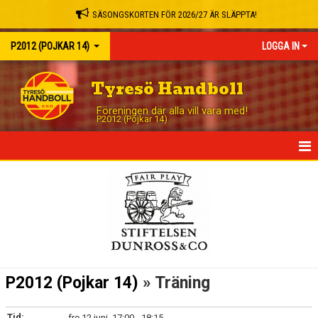
SÄSONGSKORTEN FÖR 2026/27 ÄR SLÄPPTA!
P2012 (POJKAR 14)
LOGGA IN
Tyresö Handboll
Föreningen där alla vill vara med!
P2012 (Pojkar 14)
HEM
NYHETER
KALENDER
MATCHER
P2012 (Pojkar 14)
» Träning
TRUPPEN
Tid:
fre 12 juni, 17:00 - 18:15