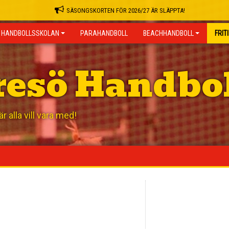
SÄSONGSKORTEN FÖR 2026/27 ÄR SLÄPPTA!
HANDBOLLSSKOLAN
PARAHANDBOLL
BEACHHANDBOLL
FRIT
resö Handbo
 alla vill vara med!