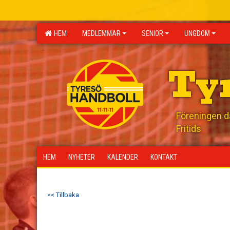
HEM
MEDLEMMAR
SENIOR
UNGDOM
Ty
Föreningen där
Fritids
HEM
NYHETER
KALENDER
KONTAKT
<< Tillbaka