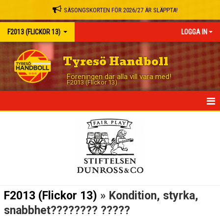
SÄSONGSKORTEN FÖR 2026/27 ÄR SLÄPPTA!
F2013 (FLICKOR 13)
LOGGA IN
Tyresö Handboll
Föreningen där alla vill vara med!
F2013 (Flickor 13)
HEM
NYHETER
KALENDER
MATCHER
F2013 (Flickor 13)
» Kondition, styrka,
TRUPPEN
snabbhet???????? ?????