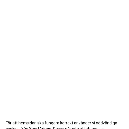
För att hemsidan ska fungera korrekt använder vi nödvändiga
cookies från SportAdmin. Dessa går inte att stänga av.