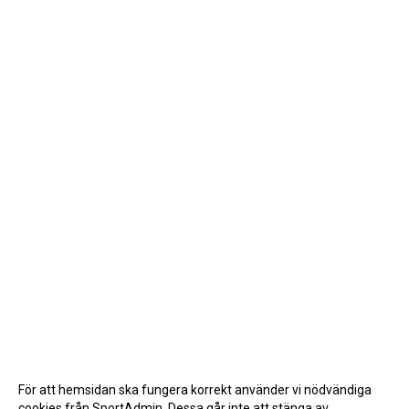
För att hemsidan ska fungera korrekt använder vi nödvändiga
cookies från SportAdmin. Dessa går inte att stänga av.