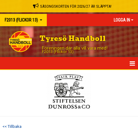
SÄSONGSKORTEN FÖR 2026/27 ÄR SLÄPPTA!
F2013 (FLICKOR 13)
LOGGA IN
Tyresö Handboll
Föreningen där alla vill vara med!
F2013 (Flickor 13)
HEM
NYHETER
KALENDER
MATCHER
<< Tillbaka
TRUPPEN