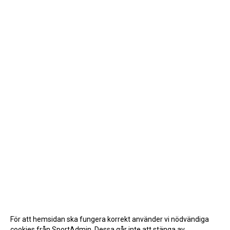
För att hemsidan ska fungera korrekt använder vi nödvändiga
cookies från SportAdmin. Dessa går inte att stänga av.