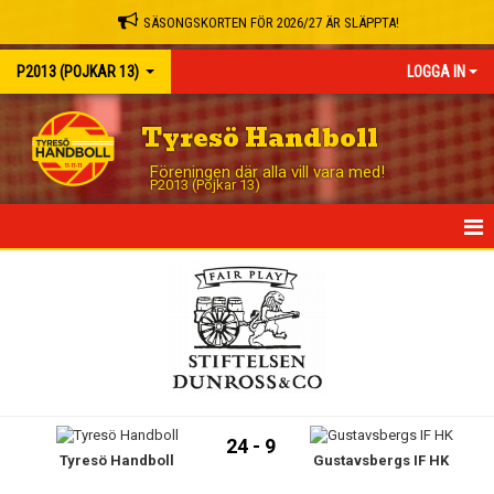
SÄSONGSKORTEN FÖR 2026/27 ÄR SLÄPPTA!
P2013 (POJKAR 13)
LOGGA IN
Tyresö Handboll
Föreningen där alla vill vara med!
P2013 (Pojkar 13)
HEM
NYHETER
KALENDER
MATCHER
24 - 9
Tyresö Handboll
Gustavsbergs IF HK
TRUPPEN