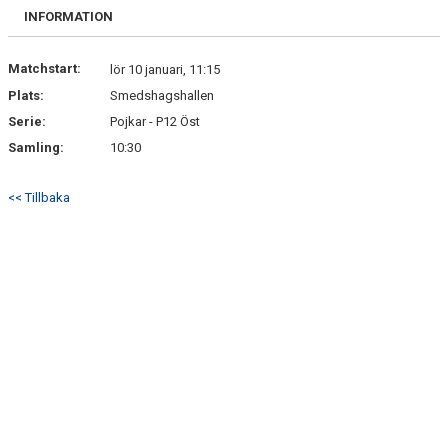
KONTAKT
INFORMATION
Matchstart:
lör 10 januari, 11:15
Plats:
Smedshagshallen
Serie:
Pojkar - P12 Öst
Samling:
10:30
<< Tillbaka