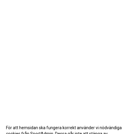
För att hemsidan ska fungera korrekt använder vi nödvändiga
cookies från SportAdmin. Dessa går inte att stänga av.