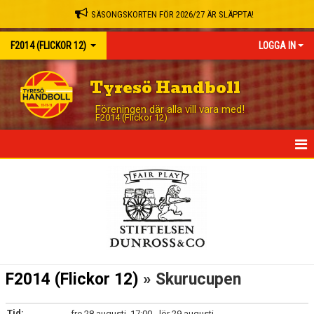
SÄSONGSKORTEN FÖR 2026/27 ÄR SLÄPPTA!
F2014 (FLICKOR 12)
LOGGA IN
Tyresö Handboll
Föreningen där alla vill vara med!
F2014 (Flickor 12)
HEM
NYHETER
KALENDER
MATCHER
F2014 (Flickor 12)
» Skurucupen
TRUPPEN
Tid:
fre 28 augusti, 17:00 - lör 29 augusti,