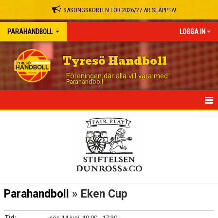
SÄSONGSKORTEN FÖR 2026/27 ÄR SLÄPPTA!
PARAHANDBOLL
LOGGA IN
Tyresö Handboll
Föreningen där alla vill vara med!
Parahandboll
HEM
NYHETER
TRUPPEN
KALENDER
Parahandboll
» Eken Cup
MATCHER
Tid:
sön 14 juni, 10:00 - 17:30