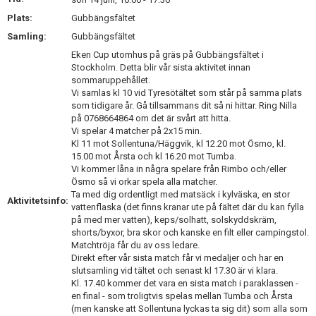
KONTAKT
Plats:
Gubbängsfältet
Samling:
Gubbängsfältet
OM PARAHANDBOLL
Eken Cup utomhus på gräs på Gubbängsfältet i
Stockholm. Detta blir vår sista aktivitet innan
ANMÄLAN PARAHANDBOLL
sommaruppehållet.
Vi samlas kl 10 vid Tyresötältet som står på samma plats
GALLERI
som tidigare år. Gå tillsammans dit så ni hittar. Ring Nilla
på 0768664864 om det är svårt att hitta.
Vi spelar 4 matcher på 2x15 min.
Kl 11 mot Sollentuna/Häggvik, kl 12.20 mot Ösmo, kl.
15.00 mot Årsta och kl 16.20 mot Tumba.
Vi kommer låna in några spelare från Rimbo och/eller
Ösmo så vi orkar spela alla matcher.
Ta med dig ordentligt med matsäck i kylväska, en stor
Aktivitetsinfo:
vattenflaska (det finns kranar ute på fältet där du kan fylla
på med mer vatten), keps/solhatt, solskyddskräm,
shorts/byxor, bra skor och kanske en filt eller campingstol.
Matchtröja får du av oss ledare.
Direkt efter vår sista match får vi medaljer och har en
slutsamling vid tältet och senast kl 17.30 är vi klara.
Kl. 17.40 kommer det vara en sista match i paraklassen -
en final - som troligtvis spelas mellan Tumba och Årsta
(men kanske att Sollentuna lyckas ta sig dit) som alla som