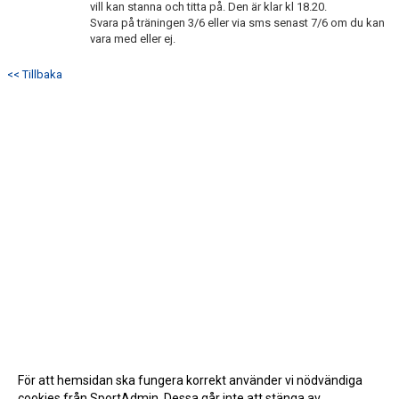
vill kan stanna och titta på. Den är klar kl 18.20.
Svara på träningen 3/6 eller via sms senast 7/6 om du kan
vara med eller ej.
<< Tillbaka
För att hemsidan ska fungera korrekt använder vi nödvändiga
cookies från SportAdmin. Dessa går inte att stänga av.