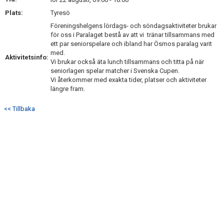
KONTAKT
Plats:
Tyresö
Föreningshelgens lördags- och söndagsaktiviteter brukar
OM PARAHANDBOLL
för oss i Paralaget bestå av att vi tränar tillsammans med
ett par seniorspelare och ibland har Ösmos paralag varit
ANMÄLAN PARAHANDBOLL
med.
Aktivitetsinfo:
Vi brukar också äta lunch tillsammans och titta på när
GALLERI
seniorlagen spelar matcher i Svenska Cupen.
Vi återkommer med exakta tider, platser och aktiviteter
längre fram.
<< Tillbaka