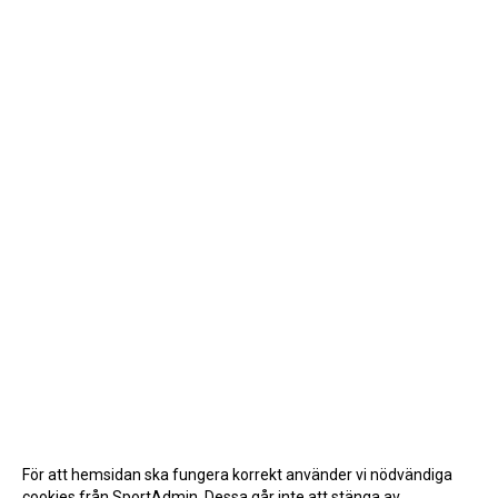
För att hemsidan ska fungera korrekt använder vi nödvändiga
cookies från SportAdmin. Dessa går inte att stänga av.