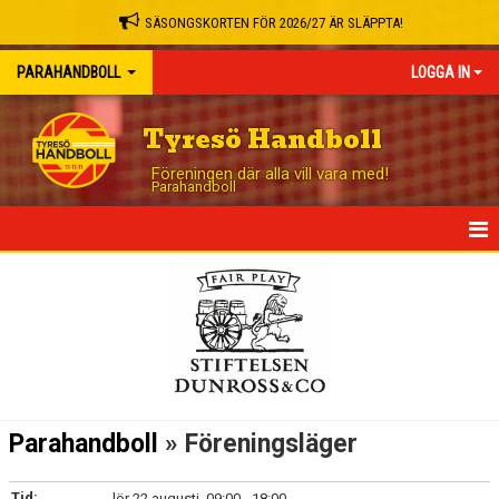
SÄSONGSKORTEN FÖR 2026/27 ÄR SLÄPPTA!
PARAHANDBOLL
LOGGA IN
Tyresö Handboll
Föreningen där alla vill vara med!
Parahandboll
HEM
NYHETER
TRUPPEN
KALENDER
Parahandboll
» Föreningsläger
MATCHER
Tid:
lör 22 augusti, 09:00 - 18:00