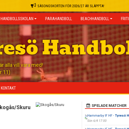
SÄSONGSKORTEN FÖR 2026/27 ÄR SLÄPPTA!
HANDBOLLSSKOLAN
PARAHANDBOLL
BEACHHANDBOLL
FRIT
resö Handbo
 alla vill vara med!
r 11)
KONTAKT
SPELADE MATCHER
kogås/Skuru
Hammarby IF HF -
Tyresö H
Sön 6/4 17:00