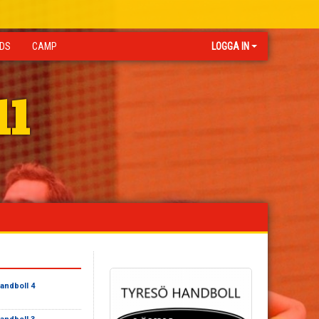
IDS
CAMP
LOGGA IN
ll
andboll 4