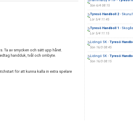
Hammarby IF HF -
Tyresö H
Sön 6/4 08:15
Tyresö Handboll 2
- Skuru
Lör 5/4 11:45
Tyresö Handboll 1
- Skogå
Lör 5/4 11:15
Lidingö SK -
Tyresö Handbo
Sön 16/3 08:45
s. Ta av smycken och sätt upp håret.
 Medtag handduk, tvål och ombyte.
Lidingö SK -
Tyresö Handbo
Sön 16/3 08:15
chstart för att kunna kalla in extra spelare