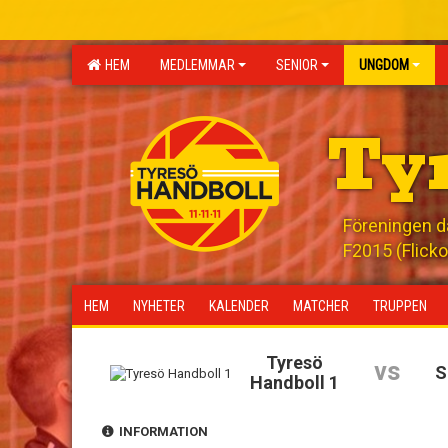
HEM
MEDLEMMAR
SENIOR
UNGDOM
Ty
Föreningen där
F2015 (Flicko
HEM
NYHETER
KALENDER
MATCHER
TRUPPEN
Tyresö
vs
S
Handboll 1
INFORMATION