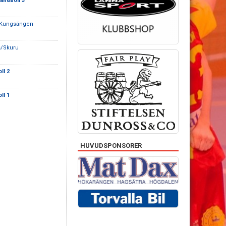
andboll 3
/Kungsängen
s/Skuru
ll 2
ll 1
HUVUDSPONSORER