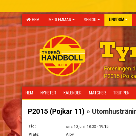
HEM
MEDLEMMAR
SENIOR
UNGDOM
Ty
Föreningen där
P2015 (Pojka
HEM
NYHETER
KALENDER
MATCHER
TRUPPEN
P2015 (Pojkar 11)
» Utomhustränin
Tid:
ons 10 juni, 18:00 - 19:15
Plats:
Alby