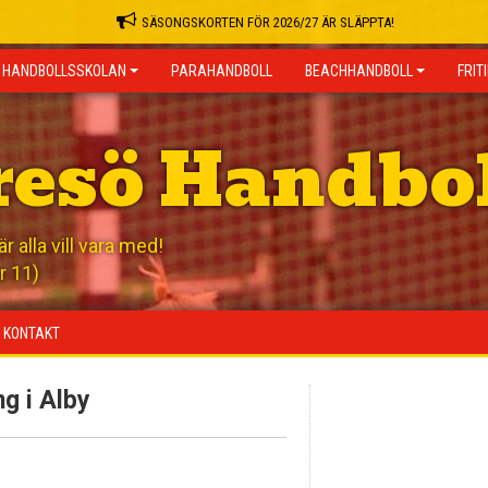
SÄSONGSKORTEN FÖR 2026/27 ÄR SLÄPPTA!
HANDBOLLSSKOLAN
PARAHANDBOLL
BEACHHANDBOLL
FRIT
resö Handbo
 alla vill vara med!
r 11)
KONTAKT
g i Alby