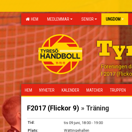
HEM
MEDLEMMAR
SENIOR
UNGDOM
Ty
Föreningen där
F2017 (Flicko
HEM
NYHETER
KALENDER
MATCHER
TRUPPEN
F2017 (Flickor 9)
» Träning
Tid:
tis 09 juni, 18:00 - 19:00
Plats:
Wättingehallen