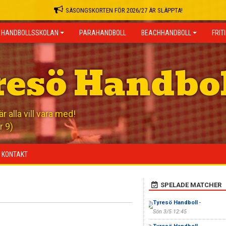
SÄSONGSKORTEN FÖR 2026/27 ÄR SLÄPPTA!
HANDBOLLSSKOLAN
PARAHANDBOLL
BEACHHANDBOLL
FRIT
resö Handbo
 alla vill vara med!
r 9)
KONTAKT
SPELADE MATCHER
Tyresö Handboll
-
Sön 3/5 12:45