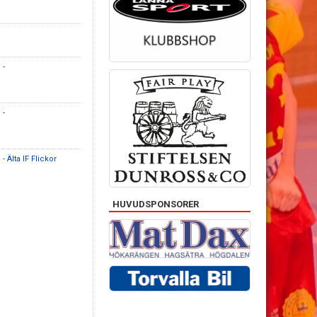
d
-
d
-
d
- Älta IF Flickor
HUVUDSPONSORER