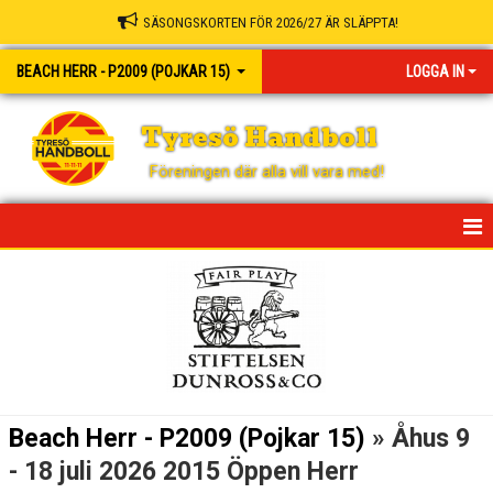
SÄSONGSKORTEN FÖR 2026/27 ÄR SLÄPPTA!
BEACH HERR - P2009 (POJKAR 15)
LOGGA IN
Tyresö Handboll
Föreningen där alla vill vara med!
HEM
NYHETER
KALENDER
MATCHER
Beach Herr - P2009 (Pojkar 15)
» Åhus 9
TRUPPEN
- 18 juli 2026 2015 Öppen Herr