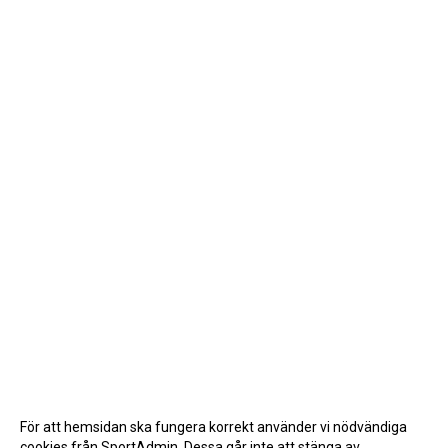
För att hemsidan ska fungera korrekt använder vi nödvändiga
cookies från SportAdmin. Dessa går inte att stänga av.