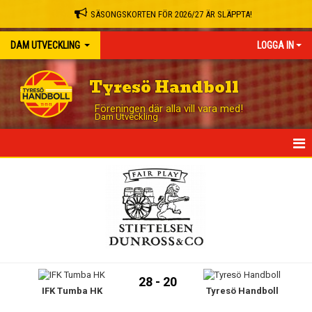
SÄSONGSKORTEN FÖR 2026/27 ÄR SLÄPPTA!
DAM UTVECKLING
LOGGA IN
Tyresö Handboll
Föreningen där alla vill vara med!
Dam Utveckling
HEM
NYHETER
KALENDER
MATCHER
28 - 20
IFK Tumba HK
Tyresö Handboll
TRUPPEN