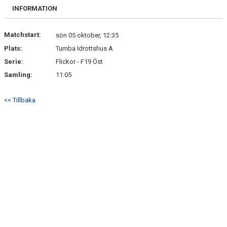
KONTAKT
INFORMATION
USM
Matchstart:
sön 05 oktober, 12:35
Plats:
Tumba Idrottshus A
Serie:
Flickor - F19 Öst
Samling:
11:05
<< Tillbaka