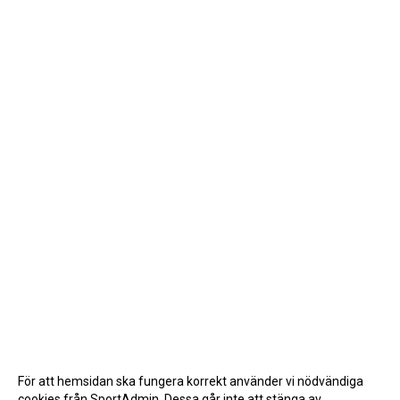
För att hemsidan ska fungera korrekt använder vi nödvändiga
cookies från SportAdmin. Dessa går inte att stänga av.