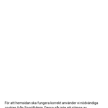
För att hemsidan ska fungera korrekt använder vi nödvändiga
cookies från SportAdmin. Dessa går inte att stänga av.