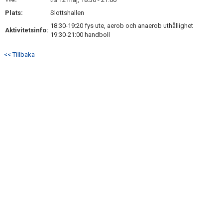
KONTAKT
Plats:
Slottshallen
18:30-19:20 fys ute, aerob och anaerob uthållighet
Aktivitetsinfo:
19:30-21:00 handboll
<< Tillbaka