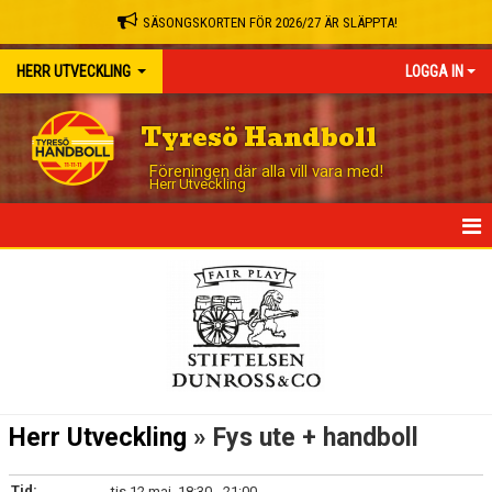
SÄSONGSKORTEN FÖR 2026/27 ÄR SLÄPPTA!
HERR UTVECKLING
LOGGA IN
Tyresö Handboll
Föreningen där alla vill vara med!
Herr Utveckling
HEM
NYHETER
KALENDER
MATCHER
Herr Utveckling
» Fys ute + handboll
TRUPPEN
Tid:
tis 12 maj, 18:30 - 21:00