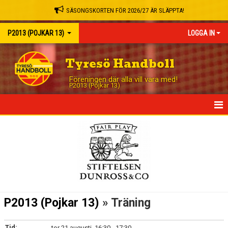
SÄSONGSKORTEN FÖR 2026/27 ÄR SLÄPPTA!
P2013 (POJKAR 13)
LOGGA IN
Tyresö Handboll
Föreningen där alla vill vara med!
P2013 (Pojkar 13)
HEM
NYHETER
KALENDER
MATCHER
P2013 (Pojkar 13)
» Träning
TRUPPEN
Tid:
tor 21 augusti, 16:30 - 17:30