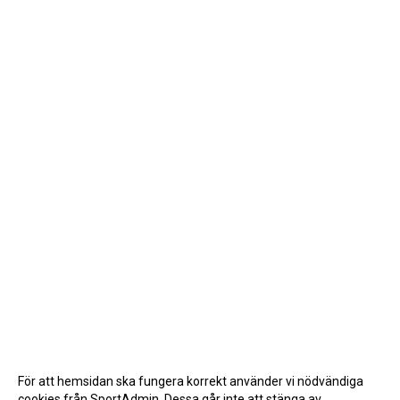
För att hemsidan ska fungera korrekt använder vi nödvändiga
cookies från SportAdmin. Dessa går inte att stänga av.