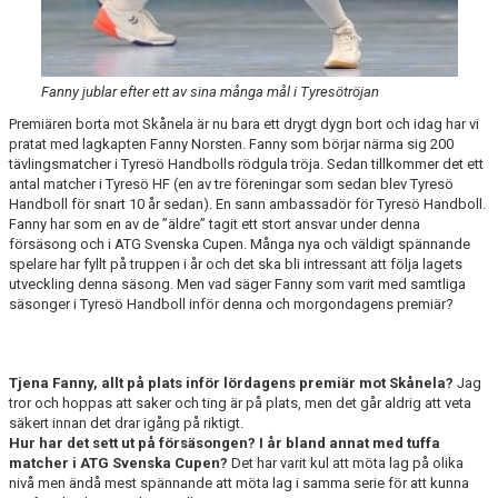
Fanny jublar efter ett av sina många mål i Tyresötröjan
Premiären borta mot Skånela är nu bara ett drygt dygn bort och idag har vi
pratat med lagkapten Fanny Norsten. Fanny som börjar närma sig 200
tävlingsmatcher i Tyresö Handbolls rödgula tröja. Sedan tillkommer det ett
antal matcher i Tyresö HF (en av tre föreningar som sedan blev Tyresö
Handboll för snart 10 år sedan). En sann ambassadör för Tyresö Handboll.
Fanny har som en av de ”äldre” tagit ett stort ansvar under denna
försäsong och i ATG Svenska Cupen. Många nya och väldigt spännande
spelare har fyllt på truppen i år och det ska bli intressant att följa lagets
utveckling denna säsong. Men vad säger Fanny som varit med samtliga
säsonger i Tyresö Handboll inför denna och morgondagens premiär?
Tjena Fanny, allt på plats inför lördagens premiär mot Skånela?
Jag
tror och hoppas att saker och ting är på plats, men det går aldrig att veta
säkert innan det drar igång på riktigt.
Hur har det sett ut på försäsongen? I år bland annat med tuffa
matcher i ATG Svenska Cupen?
Det har varit kul att möta lag på olika
nivå men ändå mest spännande att möta lag i samma serie för att kunna