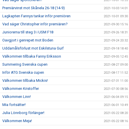
2021-10-07 10:35
Premiärvinst mot Skånela 26-18 (14-9)
2021-10-03 14:01
Lagkapten Fannys tankar inför premiören
2021-10-01 09:30
Vad säger Christopher inför premiären?
2021-09-30 15:16
Juniorerna till steg 3 i USM F18
2021-09-26 18:31
Oavgjort i genrepet mot Boden
2021-09-24 20:32
Uddamålsförlust mot Eskilstuna Guif
2021-09-18 18:40
Välkommen tillbaka Fanny Eriksson
2021-09-05 12:45
Summering Svenska cupen
2021-08-27 09:00
Inför ATG Svenska cupen
2021-08-17 11:52
Välkommen tillbaka Mickis!
2021-07-31 11:00
Välkommen Kristoffer
2021-07-30 08:56
Välkommen Linn!
2021-06-04 09:15
Mia fortsätter!
2021-06-01 10:49
Julia Lönnborg förlänger!
2021-05-22 08:20
Välkommen Meja!
2021-05-22 08:16
Lovisa lyfter!