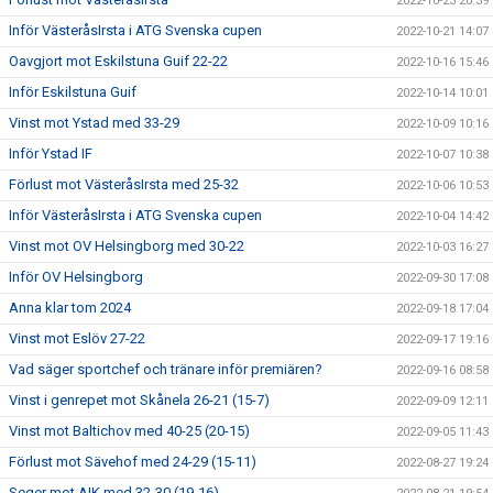
2022-10-23 20:39
Inför VästeråsIrsta i ATG Svenska cupen
2022-10-21 14:07
Oavgjort mot Eskilstuna Guif 22-22
2022-10-16 15:46
Inför Eskilstuna Guif
2022-10-14 10:01
Vinst mot Ystad med 33-29
2022-10-09 10:16
Inför Ystad IF
2022-10-07 10:38
Förlust mot VästeråsIrsta med 25-32
2022-10-06 10:53
Inför VästeråsIrsta i ATG Svenska cupen
2022-10-04 14:42
Vinst mot OV Helsingborg med 30-22
2022-10-03 16:27
Inför OV Helsingborg
2022-09-30 17:08
Anna klar tom 2024
2022-09-18 17:04
Vinst mot Eslöv 27-22
2022-09-17 19:16
Vad säger sportchef och tränare inför premiären?
2022-09-16 08:58
Vinst i genrepet mot Skånela 26-21 (15-7)
2022-09-09 12:11
Vinst mot Baltichov med 40-25 (20-15)
2022-09-05 11:43
Förlust mot Sävehof med 24-29 (15-11)
2022-08-27 19:24
Seger mot AIK med 32-30 (19-16)