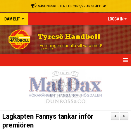
SÄSONGSKORTEN FÖR 2026/27 ÄR SLÄPPTA!
DAM ELIT
LOGGA IN
Tyresö Handboll
Föreningen där alla vill vara med!
Dam Elit
HEM
NYHETER
TRUPPEN
MATCHER
Lagkapten Fannys tankar inför
<
>
TABELL
premiören