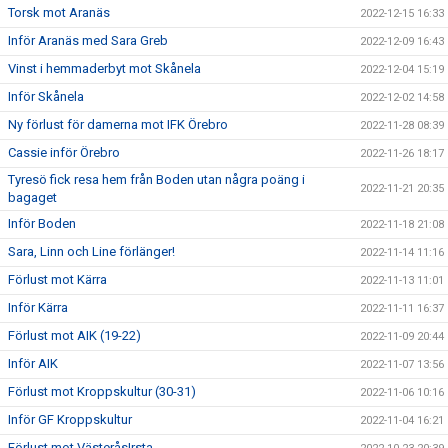
Torsk mot Aranäs
2022-12-15 16:33
Inför Aranäs med Sara Greb
2022-12-09 16:43
Vinst i hemmaderbyt mot Skånela
2022-12-04 15:19
Inför Skånela
2022-12-02 14:58
Ny förlust för damerna mot IFK Örebro
2022-11-28 08:39
Cassie inför Örebro
2022-11-26 18:17
Tyresö fick resa hem från Boden utan några poäng i
2022-11-21 20:35
bagaget
Inför Boden
2022-11-18 21:08
Sara, Linn och Line förlänger!
2022-11-14 11:16
Förlust mot Kärra
2022-11-13 11:01
Inför Kärra
2022-11-11 16:37
Förlust mot AIK (19-22)
2022-11-09 20:44
Inför AIK
2022-11-07 13:56
Förlust mot Kroppskultur (30-31)
2022-11-06 10:16
Inför GF Kroppskultur
2022-11-04 16:21
Förlust mot VästeråsIrsta