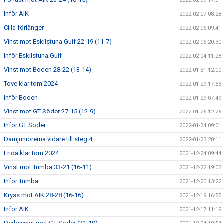
2022-02-09 17:51
Inför AIK
2022-02-07 08:28
Cilla förlänger
2022-02-06 09:41
Vinst mot Eskilstuna Guif 22-19 (11-7)
2022-02-05 20:30
Inför Eskilstuna Guif
2022-02-04 11:28
Vinst mot Boden 28-22 (13-14)
2022-01-31 12:00
Tove klar tom 2024
2022-01-29 17:55
Inför Boden
2022-01-29 07:49
Vinst mot GT Söder 27-15 (12-9)
2022-01-26 12:26
Inför GT Söder
2022-01-24 09:01
Damjuniorerna vidare till steg 4
2022-01-23 20:11
Frida klar tom 2024
2021-12-24 09:44
Vinst mot Tumba 33-21 (16-11)
2021-12-22 19:03
Inför Tumba
2021-12-20 13:22
Kryss mot AIK 28-28 (16-16)
2021-12-19 16:55
Inför AIK
2021-12-17 11:19
Derbyvinst mot GT Söder (31-19)