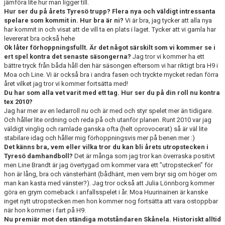
jämföra lite hur man ligger till.
Hur ser du på årets Tyresö trupp? Flera nya och väldigt intressanta
spelare som kommit in. Hur bra är ni?
Vi är bra, jag tycker att alla nya
har kommit in och visat att de vill ta en plats i laget. Tycker att vi gamla har
levererat bra också hehe
Ok
låter förhoppningsfullt. Är det något särskilt som vi kommer se i
ert spel kontra det senaste säsongerna?
Jag tror vi kommer ha ett
bättre tryck från båda håll den här säsongen eftersom vi har riktigt bra H9 i
Moa och Line. Vi är också bra i andra fasen och tryckte mycket redan förra
året vilket jag tror vi kommer fortsätta med!
Du har som alla vet varit med ett tag. Hur ser du på din roll nu kontra
tex 2010?
Jag har mer av en ledarroll nu och är med och styr spelet mer än tidigare.
Och håller lite ordning och reda på och utanför planen. Runt 2010 var jag
väldigt vinglig och ramlade ganska ofta (helt oprovocerat) så är väl lite
stabilare idag och håller mig förhoppningsvis mer på benen mer :)
Det känns bra, vem eller vilka tror du kan bli årets utropstecken i
Tyresö damhandboll?
Det är många som jag tror kan överraska positivt
men Line Brandt är jag övertygad om kommer vara ett ”utropstecken” för
hon är lång, bra och vänsterhänt (bådhänt, men vem bryr sig om höger om
man kan kasta med vänster?). Jag tror också att Julia Lönnborg kommer
göra en grym comeback i anfallsspelet i år. Moa Huurinainen är kanske
inget nytt utropstecken men hon kommer nog fortsätta att vara ostoppbar
när hon kommer i fart på H9.
Nu premiär mot den ständiga motståndaren Skånela. Historiskt alltid