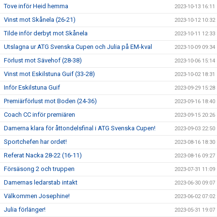
Tove inför Heid hemma
2023-10-13 16:11
Vinst mot Skånela (26-21)
2023-10-12 10:32
Tilde inför derbyt mot Skånela
2023-10-11 12:33
Utslagna ur ATG Svenska Cupen och Julia på EM-kval
2023-10-09 09:34
Förlust mot Sävehof (28-38)
2023-10-06 15:14
Vinst mot Eskilstuna Guif (33-28)
2023-10-02 18:31
Inför Eskilstuna Guif
2023-09-29 15:28
Premiärförlust mot Boden (24-36)
2023-09-16 18:40
Coach CC inför premiären
2023-09-15 20:26
Damerna klara för åttondelsfinal i ATG Svenska Cupen!
2023-09-03 22:50
Sportchefen har ordet!
2023-08-16 18:30
Referat Nacka 28-22 (16-11)
2023-08-16 09:27
Försäsong 2 och truppen
2023-07-31 11:09
Damernas ledarstab intakt
2023-06-30 09:07
Välkommen Josephine!
2023-06-02 07:02
Julia förlänger!
2023-05-31 19:07