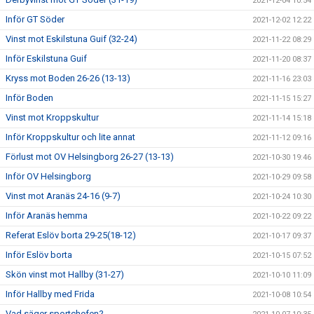
2021-12-04 10:54
Inför GT Söder
2021-12-02 12:22
Vinst mot Eskilstuna Guif (32-24)
2021-11-22 08:29
Inför Eskilstuna Guif
2021-11-20 08:37
Kryss mot Boden 26-26 (13-13)
2021-11-16 23:03
Inför Boden
2021-11-15 15:27
Vinst mot Kroppskultur
2021-11-14 15:18
Inför Kroppskultur och lite annat
2021-11-12 09:16
Förlust mot OV Helsingborg 26-27 (13-13)
2021-10-30 19:46
Inför OV Helsingborg
2021-10-29 09:58
Vinst mot Aranäs 24-16 (9-7)
2021-10-24 10:30
Inför Aranäs hemma
2021-10-22 09:22
Referat Eslöv borta 29-25(18-12)
2021-10-17 09:37
Inför Eslöv borta
2021-10-15 07:52
Skön vinst mot Hallby (31-27)
2021-10-10 11:09
Inför Hallby med Frida
2021-10-08 10:54
Vad säger sportchefen?