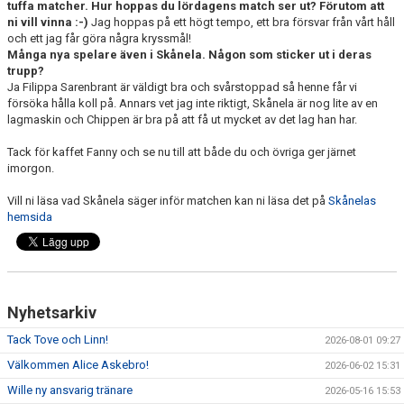
tuffa matcher. Hur hoppas du lördagens match ser ut? Förutom att
ni vill vinna :-)
Jag hoppas på ett högt tempo, ett bra försvar från vårt håll
och ett jag får göra några kryssmål!
Många nya spelare även i Skånela. Någon som sticker ut i deras
trupp?
Ja Filippa Sarenbrant är väldigt bra och svårstoppad så henne får vi
försöka hålla koll på. Annars vet jag inte riktigt, Skånela är nog lite av en
lagmaskin och Chippen är bra på att få ut mycket av det lag han har.
Tack för kaffet Fanny och se nu till att både du och övriga ger järnet
imorgon.
Vill ni läsa vad Skånela säger inför matchen kan ni läsa det på
Skånelas
hemsida
Nyhetsarkiv
Tack Tove och Linn!
2026-08-01 09:27
Välkommen Alice Askebro!
2026-06-02 15:31
Wille ny ansvarig tränare
2026-05-16 15:53