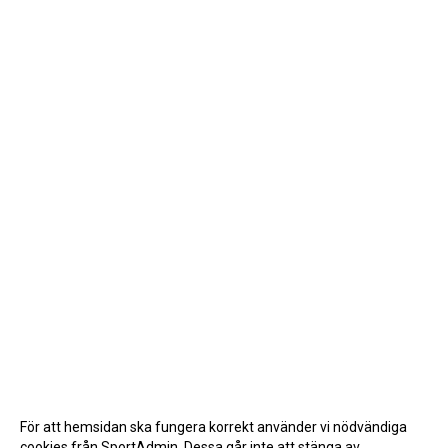
För att hemsidan ska fungera korrekt använder vi nödvändiga
cookies från SportAdmin. Dessa går inte att stänga av.