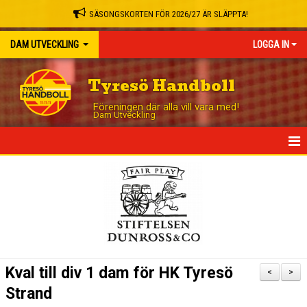
SÄSONGSKORTEN FÖR 2026/27 ÄR SLÄPPTA!
DAM UTVECKLING
LOGGA IN
Tyresö Handboll
Föreningen där alla vill vara med!
Dam Utveckling
HEM
NYHETER
KALENDER
MATCHER
Kval till div 1 dam för HK Tyresö
<
>
TRUPPEN
Strand