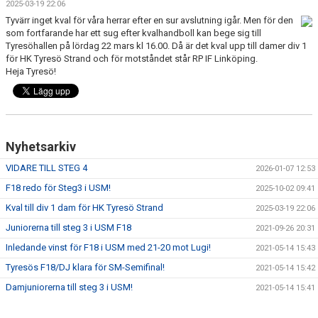
2025-03-19 22:06
KONTAKT
Tyvärr inget kval för våra herrar efter en sur avslutning igår. Men för den
som fortfarande har ett sug efter kvalhandboll kan bege sig till
USM
Tyresöhallen på lördag 22 mars kl 16.00. Då är det kval upp till damer div 1
för HK Tyresö Strand och för motståndet står RP IF Linköping.
Heja Tyresö!
Nyhetsarkiv
VIDARE TILL STEG 4
2026-01-07 12:53
F18 redo för Steg3 i USM!
2025-10-02 09:41
Kval till div 1 dam för HK Tyresö Strand
2025-03-19 22:06
Juniorerna till steg 3 i USM F18
2021-09-26 20:31
Inledande vinst för F18 i USM med 21-20 mot Lugi!
2021-05-14 15:43
Tyresös F18/DJ klara för SM-Semifinal!
2021-05-14 15:42
Damjuniorerna till steg 3 i USM!
2021-05-14 15:41