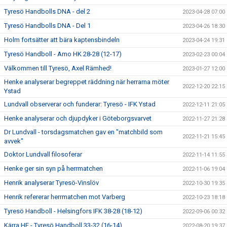
Tyresö Handbolls DNA - del 2
2023-04-28 07:00
Tyresö Handbolls DNA - Del 1
2023-04-26 18:30
Holm fortsätter att bära kaptensbindeln
2023-04-24 19:31
Tyresö Handboll - Amo HK 28-28 (12-17)
2023-02-23 00:04
Välkommen till Tyresö, Axel Rämhed!
2023-01-27 12:00
Henke analyserar begreppet räddning när herrarna möter
2022-12-20 22:15
Ystad
Lundvall observerar och funderar: Tyresö - IFK Ystad
2022-12-11 21:05
Henke analyserar och djupdyker i Göteborgsvarvet
2022-11-27 21:28
Dr Lundvall - torsdagsmatchen gav en "matchbild som
2022-11-21 15:45
avvek"
Doktor Lundvall filosoferar
2022-11-14 11:55
Henke ger sin syn på herrmatchen
2022-11-06 19:04
Henrik analyserar Tyresö-Vinslöv
2022-10-30 19:35
Henrik refererar herrmatchen mot Varberg
2022-10-23 18:18
Tyresö Handboll - Helsingfors IFK 38-28 (18-12)
2022-09-06 00:32
Kärra HF - Tyresö Handboll 33-32 (16-14)
2022-08-20 19:37