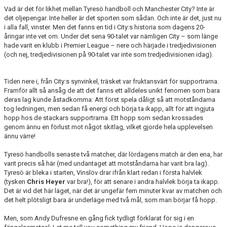
Vad är det för likhet mellan Tyresö handboll och Manchester City? Inte är
det oljepengar. Inte heller är det sporten som sådan. Och inte är det, just nu
i alla fall, vinster. Men det fanns en tid i City:s historia som dagens 20-
åringar inte vet om. Under det sena 90-talet var nämligen City – som länge
hade varit en klubb i Premier League – nere och härjade i tredjedivisionen
(och nej, tredjedivisionen på 90-talet var inte som tredjedivisionen idag).
Tiden nere i, från City:s synvinkel, träsket var fruktansvärt för supportrarna.
Framför allt så ansåg de att det fanns ett alldeles unikt fenomen som bara
deras lag kunde åstadkomma: Att först spela dåligt så att motståndarna
tog ledningen, men sedan få energi och börja ta ikapp, allt för att ingjuta
hopp hos de stackars supportrarna. Ett hopp som sedan krossades
genom ännu en förlust mot något skitlag, vilket gjorde hela upplevelsen
ännu värre!
Tyresö handbolls senaste två matcher, där lördagens match är den ena, har
varit precis så här (med undantaget att motståndarna har varit bra lag).
Tyresö är bleka i starten, Vinslöv drar ifrån klart redan i första halvlek
(tysken
Chris Heyer
var bra!), för att senare i andra halvlek börja ta ikapp.
Det är vid det här läget, när det är ungefär fem minuter kvar av matchen och
det helt plötsligt bara är underläge med två mål, som man börjar få hopp.
Men, som Andy Dufresne en gång fick tydligt förklarat för sig i en