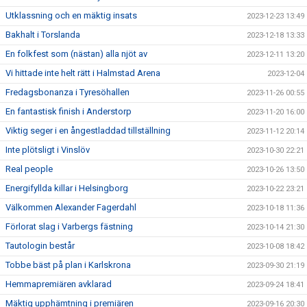
Utklassning och en mäktig insats
2023-12-23 13:49
Bakhalt i Torslanda
2023-12-18 13:33
En folkfest som (nästan) alla njöt av
2023-12-11 13:20
Vi hittade inte helt rätt i Halmstad Arena
2023-12-04
Fredagsbonanza i Tyresöhallen
2023-11-26 00:55
En fantastisk finish i Anderstorp
2023-11-20 16:00
Viktig seger i en ångestladdad tillställning
2023-11-12 20:14
Inte plötsligt i Vinslöv
2023-10-30 22:21
Real people
2023-10-26 13:50
Energifyllda killar i Helsingborg
2023-10-22 23:21
Välkommen Alexander Fagerdahl
2023-10-18 11:36
Förlorat slag i Varbergs fästning
2023-10-14 21:30
Tautologin består
2023-10-08 18:42
Tobbe bäst på plan i Karlskrona
2023-09-30 21:19
Hemmapremiären avklarad
2023-09-24 18:41
Mäktig upphämtning i premiären
2023-09-16 20:30