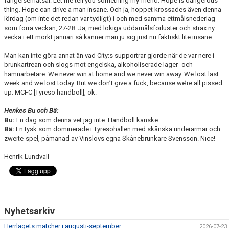
fängelsematsal: Let me tell you something my friend. Hope is dangerous
thing. Hope can drive a man insane. Och ja, hoppet krossades även denna
lördag (om inte det redan var tydligt) i och med samma ettmålsnederlag
som förra veckan, 27-28. Ja, med lökiga uddamålsförluster och strax ny
vecka i ett mörkt januari så känner man ju sig just nu faktiskt lite insane.
Man kan inte göra annat än vad City:s supportrar gjorde när de var nere i
brunkartrean och slogs mot engelska, alkoholiserade lager- och
hamnarbetare: We never win at home and we never win away. We lost last
week and we lost today. But we don’t give a fuck, because we’re all pissed
up. MCFC [Tyresö handboll], ok.
Henkes Bu och Bä:
Bu:
En dag som denna vet jag inte. Handboll kanske.
Bä:
En tysk som dominerade i Tyresöhallen med skånska underarmar och
zweite-spel, påmanad av Vinslövs egna Skånebrunkare Svensson. Nice!
Henrik Lundvall
Nyhetsarkiv
Herrlagets matcher i augusti-september
2026-07-23