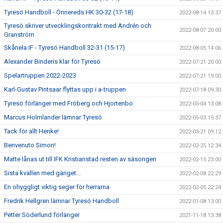
Tyresö Handboll - Önnereds HK 30-32 (17-18)
2022-08-14 13:37
Tyresö skriver utvecklingskontrakt med Andrén och
2022-08-07 20:00
Granström
Skånela IF - Tyresö Handboll 32-31 (15-17)
2022-08-05 14:06
Alexander Binderis klar för Tyresö
2022-07-21 20:00
Spelartruppen 2022-2023
2022-07-21 19:00
Karl-Gustav Pintsaar flyttas upp i a-truppen
2022-07-18 09:30
Tyresö förlänger med Fröberg och Hjortenbo
2022-05-04 13:08
Marcus Holmlander lämnar Tyresö
2022-05-03 15:37
Tack för allt Henke!
2022-03-21 09:12
Benvenuto Simon!
2022-02-25 12:34
Matte lånas ut till IFK Kristianstad resten av säsongen
2022-02-15 23:00
Sista kvällen med gänget...
2022-02-08 22:29
En ohyggligt viktig seger för herrarna
2022-02-05 22:24
Fredrik Hellgren lämnar Tyresö Handboll
2022-01-08 13:00
Petter Söderlund förlänger
2021-11-18 13:38