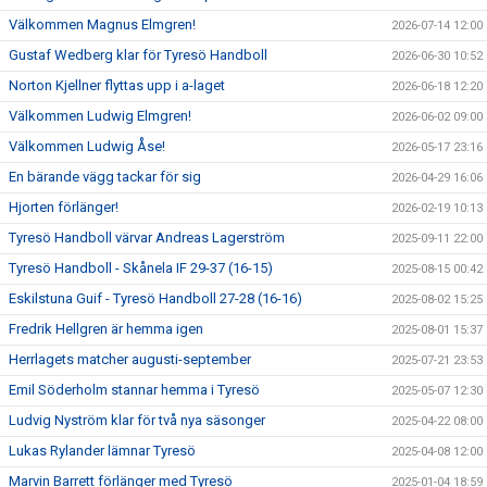
Välkommen Magnus Elmgren!
2026-07-14 12:00
Gustaf Wedberg klar för Tyresö Handboll
2026-06-30 10:52
Norton Kjellner flyttas upp i a-laget
2026-06-18 12:20
Välkommen Ludwig Elmgren!
2026-06-02 09:00
Välkommen Ludwig Åse!
2026-05-17 23:16
En bärande vägg tackar för sig
2026-04-29 16:06
Hjorten förlänger!
2026-02-19 10:13
Tyresö Handboll värvar Andreas Lagerström
2025-09-11 22:00
Tyresö Handboll - Skånela IF 29-37 (16-15)
2025-08-15 00:42
Eskilstuna Guif - Tyresö Handboll 27-28 (16-16)
2025-08-02 15:25
Fredrik Hellgren är hemma igen
2025-08-01 15:37
Herrlagets matcher augusti-september
2025-07-21 23:53
Emil Söderholm stannar hemma i Tyresö
2025-05-07 12:30
Ludvig Nyström klar för två nya säsonger
2025-04-22 08:00
Lukas Rylander lämnar Tyresö
2025-04-08 12:00
Marvin Barrett förlänger med Tyresö
2025-01-04 18:59