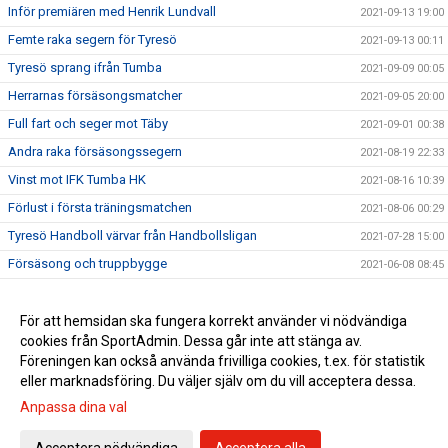
Inför premiären med Henrik Lundvall
2021-09-13 19:00
Femte raka segern för Tyresö
2021-09-13 00:11
Tyresö sprang ifrån Tumba
2021-09-09 00:05
Herrarnas försäsongsmatcher
2021-09-05 20:00
Full fart och seger mot Täby
2021-09-01 00:38
Andra raka försäsongssegern
2021-08-19 22:33
Vinst mot IFK Tumba HK
2021-08-16 10:39
Förlust i första träningsmatchen
2021-08-06 00:29
Tyresö Handboll värvar från Handbollsligan
2021-07-28 15:00
Försäsong och truppbygge
2021-06-08 08:45
Nyförvärv till herrarna - välkommen Henrik Smedby!
2021-05-26 16:38
ALLSVENSKAN 2021/2022!
För att hemsidan ska fungera korrekt använder vi nödvändiga
2021-05-14 15:59
cookies från SportAdmin. Dessa går inte att stänga av.
Fredrik Hellgren stannar i Tyresö
2021-05-14 15:59
Föreningen kan också använda frivilliga cookies, t.ex. för statistik
eller marknadsföring. Du väljer själv om du vill acceptera dessa.
Anpassa dina val
Cookie-inställningar
Gå till Webbversion