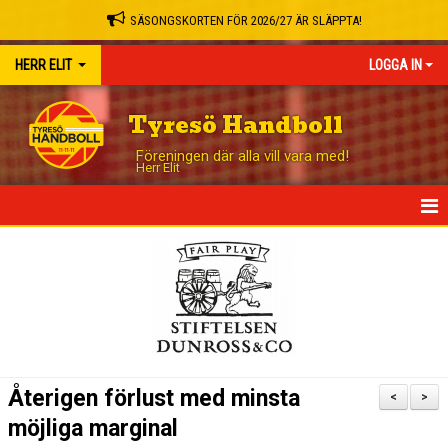
SÄSONGSKORTEN FÖR 2026/27 ÄR SLÄPPTA!
HERR ELIT
LOGGA IN
Tyresö Handboll
Föreningen där alla vill vara med!
Herr Elit
HEM
NYHETER
TRUPPEN
MATCHER
Återigen förlust med minsta
<
>
TABELL
möjliga marginal