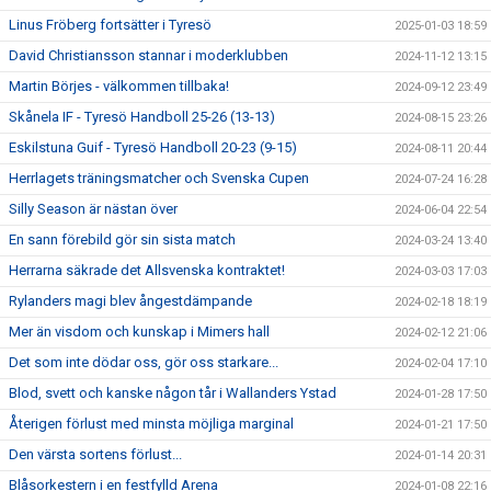
Linus Fröberg fortsätter i Tyresö
2025-01-03 18:59
David Christiansson stannar i moderklubben
2024-11-12 13:15
Martin Börjes - välkommen tillbaka!
2024-09-12 23:49
Skånela IF - Tyresö Handboll 25-26 (13-13)
2024-08-15 23:26
Eskilstuna Guif - Tyresö Handboll 20-23 (9-15)
2024-08-11 20:44
Herrlagets träningsmatcher och Svenska Cupen
2024-07-24 16:28
Silly Season är nästan över
2024-06-04 22:54
En sann förebild gör sin sista match
2024-03-24 13:40
Herrarna säkrade det Allsvenska kontraktet!
2024-03-03 17:03
Rylanders magi blev ångestdämpande
2024-02-18 18:19
Mer än visdom och kunskap i Mimers hall
2024-02-12 21:06
Det som inte dödar oss, gör oss starkare...
2024-02-04 17:10
Blod, svett och kanske någon tår i Wallanders Ystad
2024-01-28 17:50
Återigen förlust med minsta möjliga marginal
2024-01-21 17:50
Den värsta sortens förlust...
2024-01-14 20:31
Blåsorkestern i en festfylld Arena
2024-01-08 22:16