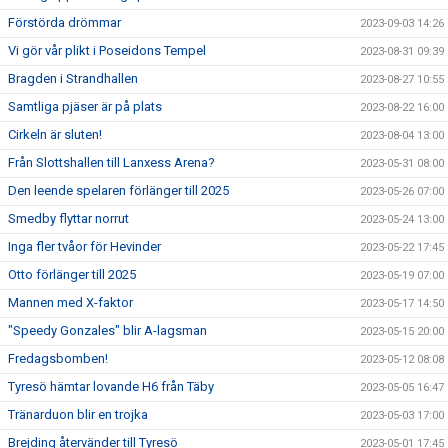
Förstörda drömmar
2023-09-03 14:26
Vi gör vår plikt i Poseidons Tempel
2023-08-31 09:39
Bragden i Strandhallen
2023-08-27 10:55
Samtliga pjäser är på plats
2023-08-22 16:00
Cirkeln är sluten!
2023-08-04 13:00
Från Slottshallen till Lanxess Arena?
2023-05-31 08:00
Den leende spelaren förlänger till 2025
2023-05-26 07:00
Smedby flyttar norrut
2023-05-24 13:00
Inga fler tvåor för Hevinder
2023-05-22 17:45
Otto förlänger till 2025
2023-05-19 07:00
Mannen med X-faktor
2023-05-17 14:50
"Speedy Gonzales" blir A-lagsman
2023-05-15 20:00
Fredagsbomben!
2023-05-12 08:08
Tyresö hämtar lovande H6 från Täby
2023-05-05 16:47
Tränarduon blir en trojka
2023-05-03 17:00
Brejding återvänder till Tyresö
2023-05-01 17:45