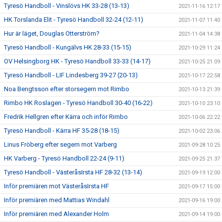
Tyresö Handboll - Vinslövs HK 33-28 (13-13)
2021-11-16 12:17
HK Torslanda Elit - Tyresö Handboll 32-24 (12-11)
2021-11-07 11:40
Hur är läget, Douglas Otterström?
2021-11-04 14:38
Tyresö Handboll - Kungälvs HK 28-33 (15-15)
2021-10-29 11:24
OV Helsingborg HK - Tyresö Handboll 33-33 (14-17)
2021-10-25 21:09
Tyresö Handboll - LIF Lindesberg 39-27 (20-13)
2021-10-17 22:58
Noa Bengtsson efter storsegern mot Rimbo
2021-10-13 21:39
Rimbo HK Roslagen - Tyresö Handboll 30-40 (16-22)
2021-10-10 23:10
Fredrik Hellgren efter Kärra och inför Rimbo
2021-10-06 22:22
Tyresö Handboll - Kärra HF 35-28 (18-15)
2021-10-02 23:06
Linus Fröberg efter segern mot Varberg
2021-09-28 10:25
HK Varberg - Tyresö Handboll 22-24 (9-11)
2021-09-25 21:37
Tyresö Handboll - VästeråsIrsta HF 28-32 (13-14)
2021-09-19 12:00
Inför premiären mot VästeråsIrsta HF
2021-09-17 15:00
Inför premiären med Mattias Windahl
2021-09-16 19:00
Inför premiären med Alexander Holm
2021-09-14 19:00