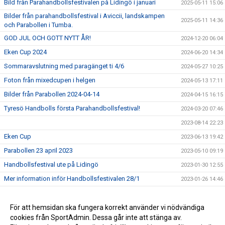
Bild från Parahandbollsfestivalen på Lidingö i januari
2025-05-11 15:06
Bilder från parahandbollsfestival i Aviccii, landskampen
2025-05-11 14:36
och Parabollen i Tumba.
GOD JUL OCH GOTT NYTT ÅR!
2024-12-20 06:04
Eken Cup 2024
2024-06-20 14:34
Sommaravslutning med paragänget ti 4/6
2024-05-27 10:25
Foton från mixedcupen i helgen
2024-05-13 17:11
Bilder från Parabollen 2024-04-14
2024-04-15 16:15
Tyresö Handbolls första Parahandbollsfestival!
2024-03-20 07:46
2023-08-14 22:23
Eken Cup
2023-06-13 19:42
Parabollen 23 april 2023
2023-05-10 09:19
Handbollsfestival ute på Lidingö
2023-01-30 12:55
Mer information inför Handbollsfestivalen 28/1
2023-01-26 14:46
Anmälan till Para Handbollsfestival på Lidingö 28/1
2023-01-18 09:55
Helgaktivitet med paragänget
För att hemsidan ska fungera korrekt använder vi nödvändiga
2022-11-07 08:36
cookies från SportAdmin. Dessa går inte att stänga av.
Tyresö Handboll på parasportveckan
2022-09-18 13:42