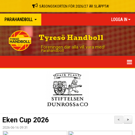
SÄSONGSKORTEN FÖR 2026/27 ÄR SLÄPPTA!
PARAHANDBOLL
LOGGA IN
Tyresö Handboll
Föreningen där alla vill vara med!
Parahandboll
HEM
NYHETER
TRUPPEN
KALENDER
Eken Cup 2026
<
>
MATCHER
2026-06-16 09:31