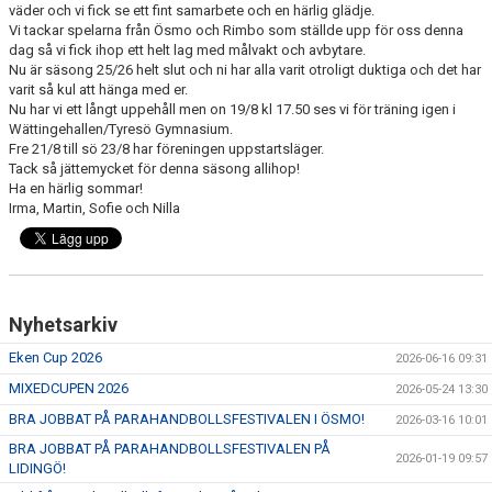
väder och vi fick se ett fint samarbete och en härlig glädje.
Vi tackar spelarna från Ösmo och Rimbo som ställde upp för oss denna
dag så vi fick ihop ett helt lag med målvakt och avbytare.
Nu är säsong 25/26 helt slut och ni har alla varit otroligt duktiga och det har
varit så kul att hänga med er.
Nu har vi ett långt uppehåll men on 19/8 kl 17.50 ses vi för träning igen i
Wättingehallen/Tyresö Gymnasium.
Fre 21/8 till sö 23/8 har föreningen uppstartsläger.
Tack så jättemycket för denna säsong allihop!
Ha en härlig sommar!
Irma, Martin, Sofie och Nilla
Nyhetsarkiv
Eken Cup 2026
2026-06-16 09:31
MIXEDCUPEN 2026
2026-05-24 13:30
BRA JOBBAT PÅ PARAHANDBOLLSFESTIVALEN I ÖSMO!
2026-03-16 10:01
BRA JOBBAT PÅ PARAHANDBOLLSFESTIVALEN PÅ
2026-01-19 09:57
LIDINGÖ!