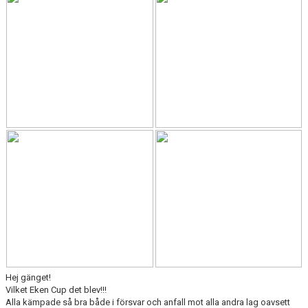
KONTAKT
OM PARAHANDBOLL
ANMÄLAN PARAHANDBOLL
GALLERI
Hej gänget!
Vilket Eken Cup det blev!!!
Alla kämpade så bra både i försvar och anfall mot alla andra lag oavsett