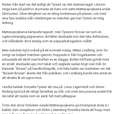
Redan från start var det tydligt att Tyresö var det starkare laget. Liksom
ivriga barn på julafton stormade de fram och satte Matteuspojkarna under
hård press.
Oliver Bergkvist
var en riktig tomtenisse på planen, och med
sina fyra snabba mål i inledningen av matchen gav han Tyresö en tidig
ledning.
Matteuspojkarna kämpade tappert, men Tyresös försvar var som en
ogenomtränglig julgransmur. Anfallen studsade mot den täta defensiven,
och målvakten stod stadig som en pepparkaksgubbe i målet.
Men matchen bjöd också på ett komiskt inslag.
Niklas Lindberg
, som för
övrigt var briljant matchen igenom, hoppade in från högerkanten och
avlossade ett skott med kraften av en slägga. Bollen träffade golvet med
en smäll, studsade upp mot taket och seglade sedan högt över mål. En
klassisk "Bosse" på handbollsspråk, och hela hallen var medveten om det.
"Bosse! Bosse!" ekade det från publiken, och Lindberg kunde inte annat än
att skratta åt sin egna miss.
I andra halvlek fortsatte Tyresö att ösa på.
Linus Lagerstedt
och
Simon
Risberg
bjöd på ett riktigt fyrverkeri av mål, och med sina precisa avslut fick
de nätet att rassla som en säck full med julklappar.
Trots den stora förlusten visade Matteuspojkarna god kamplust ända in i
kaklet.
Karl Josephso
n och
Robin Löwenborg
försökte tända ett hopp med