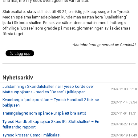
sina mål, men Tyresös överlägsenhet var för stor.
Slutresultatet skrevs till slut till 43-21, en riktig julklappsseger för Tyresö.
Medan spelarna lämnade planen kunde man nästan höra "Bjällerklang"
ljuda i Sköndalshallen. En sak var säker: denna match, med Lindbergs
ofrivilliga "Bosse" som grädde på moset, glömmer ingen av åskådarna i
första taget.
*
Matchreferat genererat av GeminiAI
Nyhetsarkiv
Julstämning i Sköndalshallen när Tyresö körde över
2024-12-03 09:10
Matteuspojkarna - med en "Bosse" i julklappen!
Kvarnberga i pole position – Tyresö Handboll 2 fick se
2024-11-14 09:34
bakljusen
Träningslägret som spårade ur (på ett bra sätt!)
2024-11-04 11:31
Tyresö Handboll kapsejsar Skuru IK i Slottshallen! – En
2024-10-27 17:58
fullständig rapport
Tyresö krossar Ösmo i målkalas!
2024-10-19 17:49