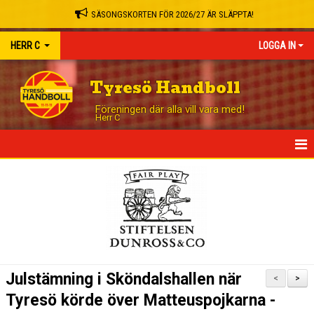
SÄSONGSKORTEN FÖR 2026/27 ÄR SLÄPPTA!
HERR C
LOGGA IN
Tyresö Handboll
Föreningen där alla vill vara med!
Herr C
HEM
NYHETER
KALENDER
MATCHER
Julstämning i Sköndalshallen när
<
>
TRUPPEN
Tyresö körde över Matteuspojkarna -