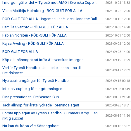
I morgon gäller det – Tyresö mot AMO i Svenska Cupen!
2025-10-24 13:33
Vilma Matthijs Holmberg - RÖD-GULT FÖR ALLA
2025-10-22 12:00
RÖD-GULT FÖR ALLA - Ingemar Linnéll och Hand the Ball
2025-10-15 12:00
Pernilla Svartbro - RÖD-GULT FÖR ALLA
2025-10-08 14:28
Fabian Norsten - RÖD-GULT FÖR ALLA
2025-10-01 12:00
Kajsa Aveling - RÖD-GULT FÖR ALLA
2025-09-24 12:00
RÖD-GULT FÖR ALLA
2025-09-23 14:00
Köp ditt säsongskort inför Allsvenskan imorgon!
2025-09-19 11:29
Varför Tyresö Handboll ännu inte är anslutna till
2025-09-17 12:02
Fritidskortet
Nya cupframgångar för Tyresö Handboll
2025-09-15 00:18
Intensiv cuphelg för ungdomslagen
2025-09-08 09:49
Fina prestationer i PreSeason Cup
2025-08-31 21:28
Tack allihop för årets lyckade Föreningsläger!
2025-08-25 18:51
Första upplagan av Tyresö Handboll Summer Camp – en
2025-08-19 11:56
riktig succé!
Nu kan du köpa vårt Säsongskort!
2025-08-18 16:02