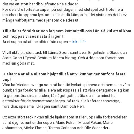
det var ett stort handbollsfirande hela dagen.
För de äldre fortsatte cupen på söndagen med slutspel och trots flera
matcher i kropparna lyckades alla ändå kämpa in i det sista och det blev
många välförtjänta medaljer som delades ut.
Till alla er föräldrar och lag som kommit till oss i år. Så kul att ni kom
och hoppas vi ses nästa år igen!
Är ni sugna på att se bilder från cupen –
kika här
Vi vill rikta ett stort tack till Länna Sport samt även Engelholms Glass och
Stora Coop i Tyresö Centrum för era bidrag. Och Adde som försett oss
med sin goda mat.
Hjältarna är alla ni som hjälpt till så att vi kunnat genomföra årets
cup!
Våra kafeteriaansvariga som på kort tid lyckats planera och bemanna våra
oumbärliga föräldrar till alla era arbetspass så att våra deltagande lag kan
få genomföra sina matcher, få något gott att äta och inte minst ha
nattvakter för de övernattande lagen. Så tack alla kafeteriaansvariga,
föräldrar, spelarna i U-lagen samt Dam och Herr.
Ett extra stort tack riktas till de hjältar som ställer upp i alla förberedelser
samt dygnet runt under cupen: Marie Pukari, Micael Pukari, Marie
Johansson, Micke Ekman, Teresa Carlsson och Olle Wicander.