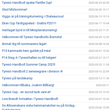
Tyresö Handboll spelar Partille Cup!
2025-06-29 20:30
Glad Midsommar!
2025-06-20 10:11
Viggo är på träningsturnering i Chateauroux!
2025-06-19 19:19
Eken Cup färdigspelad - Grattis P2011!
2025-06-17 19:44
Herrlaget bjöd in till Miniplansturnering!
2025-05-23 11:31
Välkommen till Tyresö Handbolls årsmöte!
2025-04-09 12:55
Anmäl dig till sommarens läger!
2025-04-08 16:05
P13 kammade hem guldet på Irsta!
2025-04-07 13:05
P14 Steg 4 i Tyresöhallen nu till helgen!
2025-03-27 10:17
Tyresö Handboll Summer Camp 2025!
2025-03-25 11:03
Tyresö Handboll 2 seriesegrare i division 4!
2025-03-16 22:04
Tyresö på landskamp
2025-03-13 11:39
Välkommen tillbaka, Joakim Billberg!
2025-03-11
Tyresö Cup - en succé tack vare er!
2025-03-10 13:32
Line Brandt fortsätter i Tyresö Handboll!
2025-03-07 10:03
Se Allsvenskans sista hemmamatcher nu på lördag -
2025-03-06 10:09
Dubbelmöte!