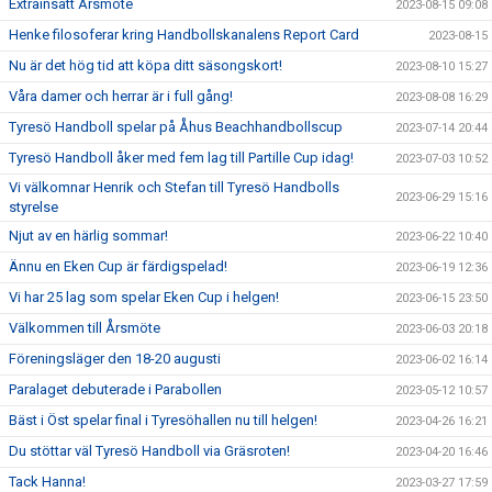
Extrainsatt Årsmöte
2023-08-15 09:08
Henke filosoferar kring Handbollskanalens Report Card
2023-08-15
Nu är det hög tid att köpa ditt säsongskort!
2023-08-10 15:27
Våra damer och herrar är i full gång!
2023-08-08 16:29
Tyresö Handboll spelar på Åhus Beachhandbollscup
2023-07-14 20:44
Tyresö Handboll åker med fem lag till Partille Cup idag!
2023-07-03 10:52
Vi välkomnar Henrik och Stefan till Tyresö Handbolls
2023-06-29 15:16
styrelse
Njut av en härlig sommar!
2023-06-22 10:40
Ännu en Eken Cup är färdigspelad!
2023-06-19 12:36
Vi har 25 lag som spelar Eken Cup i helgen!
2023-06-15 23:50
Välkommen till Årsmöte
2023-06-03 20:18
Föreningsläger den 18-20 augusti
2023-06-02 16:14
Paralaget debuterade i Parabollen
2023-05-12 10:57
Bäst i Öst spelar final i Tyresöhallen nu till helgen!
2023-04-26 16:21
Du stöttar väl Tyresö Handboll via Gräsroten!
2023-04-20 16:46
Tack Hanna!
2023-03-27 17:59