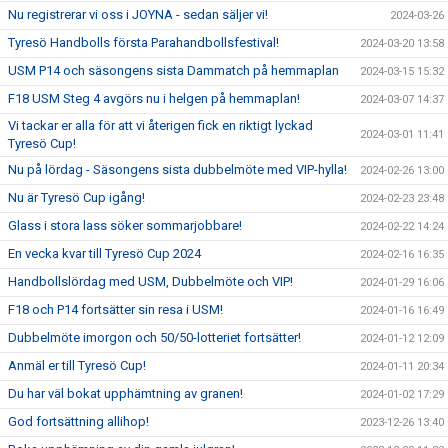
Nu registrerar vi oss i JOYNA - sedan säljer vi!
2024-03-26
Tyresö Handbolls första Parahandbollsfestival!
2024-03-20 13:58
USM P14 och säsongens sista Dammatch på hemmaplan
2024-03-15 15:32
F18 USM Steg 4 avgörs nu i helgen på hemmaplan!
2024-03-07 14:37
Vi tackar er alla för att vi återigen fick en riktigt lyckad
2024-03-01 11:41
Tyresö Cup!
Nu på lördag - Säsongens sista dubbelmöte med VIP-hylla!
2024-02-26 13:00
Nu är Tyresö Cup igång!
2024-02-23 23:48
Glass i stora lass söker sommarjobbare!
2024-02-22 14:24
En vecka kvar till Tyresö Cup 2024
2024-02-16 16:35
Handbollslördag med USM, Dubbelmöte och VIP!
2024-01-29 16:06
F18 och P14 fortsätter sin resa i USM!
2024-01-16 16:49
Dubbelmöte imorgon och 50/50-lotteriet fortsätter!
2024-01-12 12:09
Anmäl er till Tyresö Cup!
2024-01-11 20:34
Du har väl bokat upphämtning av granen!
2024-01-02 17:29
God fortsättning allihop!
2023-12-26 13:40