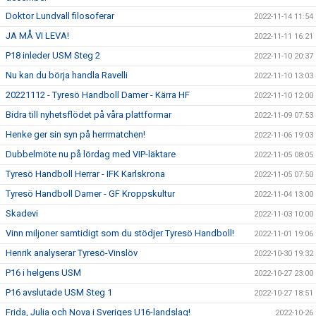
Doktor Lundvall filosoferar
2022-11-14 11:54
JA MÅ VI LEVA!
2022-11-11 16:21
P18 inleder USM Steg 2
2022-11-10 20:37
Nu kan du börja handla Ravelli
2022-11-10 13:03
20221112 - Tyresö Handboll Damer - Kärra HF
2022-11-10 12:00
Bidra till nyhetsflödet på våra plattformar
2022-11-09 07:53
Henke ger sin syn på herrmatchen!
2022-11-06 19:03
Dubbelmöte nu på lördag med VIP-läktare
2022-11-05 08:05
Tyresö Handboll Herrar - IFK Karlskrona
2022-11-05 07:50
Tyresö Handboll Damer - GF Kroppskultur
2022-11-04 13:00
Skadevi
2022-11-03 10:00
Vinn miljoner samtidigt som du stödjer Tyresö Handboll!
2022-11-01 19:06
Henrik analyserar Tyresö-Vinslöv
2022-10-30 19:32
P16 i helgens USM
2022-10-27 23:00
P16 avslutade USM Steg 1
2022-10-27 18:51
Frida, Julia och Nova i Sveriges U16-landslag!
2022-10-26