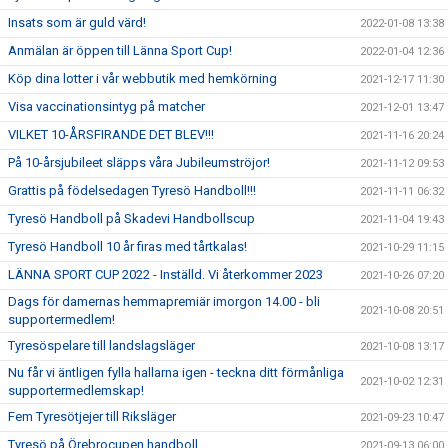
Insats som är guld värd!
2022-01-08 13:38
Anmälan är öppen till Länna Sport Cup!
2022-01-04 12:36
Köp dina lotter i vår webbutik med hemkörning
2021-12-17 11:30
Visa vaccinationsintyg på matcher
2021-12-01 13:47
VILKET 10-ÅRSFIRANDE DET BLEV!!!
2021-11-16 20:24
På 10-årsjubileet släpps våra Jubileumströjor!
2021-11-12 09:53
Grattis på födelsedagen Tyresö Handboll!!!
2021-11-11 06:32
Tyresö Handboll på Skadevi Handbollscup
2021-11-04 19:43
Tyresö Handboll 10 år firas med tårtkalas!
2021-10-29 11:15
LÄNNA SPORT CUP 2022 - Inställd. Vi återkommer 2023
2021-10-26 07:20
Dags för damernas hemmapremiär imorgon 14.00 - bli
2021-10-08 20:51
supportermedlem!
Tyresöspelare till landslagsläger
2021-10-08 13:17
Nu får vi äntligen fylla hallarna igen - teckna ditt förmånliga
2021-10-02 12:31
supportermedlemskap!
Fem Tyresötjejer till Riksläger
2021-09-23 10:47
Tyresö på Örebrocupen handboll
2021-09-13 06:00