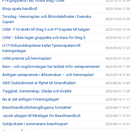
P14 gruppetta i sitt första steg i USM
2023-10-10 10:34
Börja spela handboll
2023-10-06 17:50
Torsdag - Hemmaplan och åttondelsfinaler i Svenska
2023-10-03 15:29
Cupen!
USM - F16 direkt till Steg 3 och P14 spelar till helgen!
2023-10-03 10:18
USM – båda lagen gruppetta och klara för Steg 3
2023-09-25 11:07
U17-förbundskaptener kallar Tyresöspelare till
2023-09-22 17:23
träningsdagar
USM-premiär på hemmaplan!
2023-09-21 15:25
Barn– och ungdomslagen har laddat inför seriepremiären!
2023-09-18 17:09
Äntligen seriepremiär i Allsvenskan – och hemmaplan!
2023-09-14 07:43
OBS! Dubbelmötet är flyttat till Strandhallen!
2023-08-26 13:49
Trygghet, Gemenskap, Glädje och Kvalité
2023-08-21 17:00
Nu är det äntligen Föreningsläger!
2023-08-19 11:17
Beachhandbollsframgångarna fortsätter!
2023-08-17 15:47
Jacob uttagen till Riksläger för Beachhandboll
2023-08-17 14:59
Guldpokaler i sommarens beachcuper!
2023-08-16 16:47