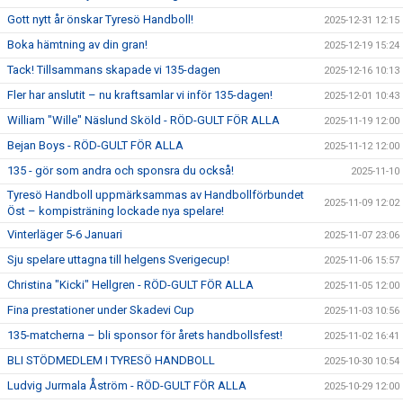
Gott nytt år önskar Tyresö Handboll!
2025-12-31 12:15
Boka hämtning av din gran!
2025-12-19 15:24
Tack! Tillsammans skapade vi 135-dagen
2025-12-16 10:13
Fler har anslutit – nu kraftsamlar vi inför 135-dagen!
2025-12-01 10:43
William "Wille" Näslund Sköld - RÖD-GULT FÖR ALLA
2025-11-19 12:00
Bejan Boys - RÖD-GULT FÖR ALLA
2025-11-12 12:00
135 - gör som andra och sponsra du också!
2025-11-10
Tyresö Handboll uppmärksammas av Handbollförbundet
2025-11-09 12:02
Öst – kompisträning lockade nya spelare!
Vinterläger 5-6 Januari
2025-11-07 23:06
Sju spelare uttagna till helgens Sverigecup!
2025-11-06 15:57
Christina "Kicki" Hellgren - RÖD-GULT FÖR ALLA
2025-11-05 12:00
Fina prestationer under Skadevi Cup
2025-11-03 10:56
135-matcherna – bli sponsor för årets handbollsfest!
2025-11-02 16:41
BLI STÖDMEDLEM I TYRESÖ HANDBOLL
2025-10-30 10:54
Ludvig Jurmala Åström - RÖD-GULT FÖR ALLA
2025-10-29 12:00