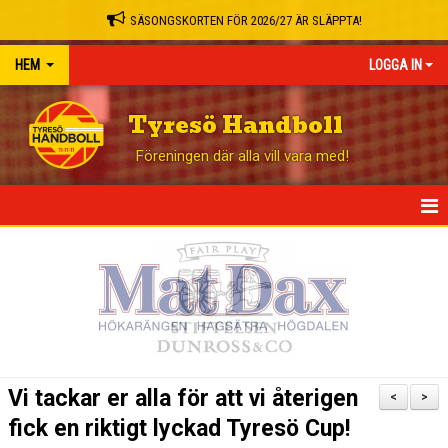
SÄSONGSKORTEN FÖR 2026/27 ÄR SLÄPPTA!
HEM
LOGGA IN
Tyresö Handboll
Föreningen där alla vill vara med!
HEM
NYHETER
GÅ PÅ MATCH
BLI STÖDMEDLEM
Vi tackar er alla för att vi återigen
<
>
OM KLUBBEN
fick en riktigt lyckad Tyresö Cup!