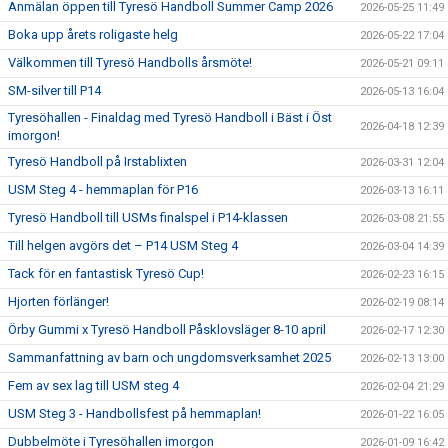
Anmälan öppen till Tyresö Handboll Summer Camp 2026
2026-05-25 11:49
Boka upp årets roligaste helg
2026-05-22 17:04
Välkommen till Tyresö Handbolls årsmöte!
2026-05-21 09:11
SM-silver till P14
2026-05-13 16:04
Tyresöhallen - Finaldag med Tyresö Handboll i Bäst i Öst
2026-04-18 12:39
imorgon!
Tyresö Handboll på Irstablixten
2026-03-31 12:04
USM Steg 4 - hemmaplan för P16
2026-03-13 16:11
Tyresö Handboll till USMs finalspel i P14-klassen
2026-03-08 21:55
Till helgen avgörs det – P14 USM Steg 4
2026-03-04 14:39
Tack för en fantastisk Tyresö Cup!
2026-02-23 16:15
Hjorten förlänger!
2026-02-19 08:14
Örby Gummi x Tyresö Handboll Påsklovsläger 8-10 april
2026-02-17 12:30
Sammanfattning av barn och ungdomsverksamhet 2025
2026-02-13 13:00
Fem av sex lag till USM steg 4
2026-02-04 21:29
USM Steg 3 - Handbollsfest på hemmaplan!
2026-01-22 16:05
Dubbelmöte i Tyresöhallen imorgon
2026-01-09 16:42