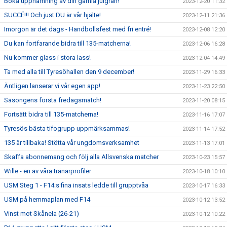
Boka upphämning av din gamla julgran!
2023-12-20 11:32
SUCCÉ!!! Och just DU är vår hjälte!
2023-12-11 21:36
Imorgon är det dags - Handbollsfest med fri entré!
2023-12-08 12:20
Du kan fortfarande bidra till 135-matcherna!
2023-12-06 16:28
Nu kommer glass i stora lass!
2023-12-04 14:49
Ta med alla till Tyresöhallen den 9 december!
2023-11-29 16:33
Äntligen lanserar vi vår egen app!
2023-11-23 22:50
Säsongens första fredagsmatch!
2023-11-20 08:15
Fortsätt bidra till 135-matcherna!
2023-11-16 17:07
Tyresös bästa tifogrupp uppmärksammas!
2023-11-14 17:52
135 är tillbaka! Stötta vår ungdomsverksamhet
2023-11-13 17:01
Skaffa abonnemang och följ alla Allsvenska matcher
2023-10-23 15:57
Wille - en av våra tränarprofiler
2023-10-18 10:10
USM Steg 1 - F14:s fina insats ledde till grupptvåa
2023-10-17 16:33
USM på hemmaplan med F14
2023-10-12 13:52
Vinst mot Skånela (26-21)
2023-10-12 10:22