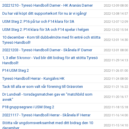
20221210 - Tyresö Handboll Damer - HK Aranäs Damer
2022-12-09 08:00
Du har väl köpt ditt supporterkort för nu är vi igång!
2022-12-08 14:57
USM Steg 2: P16 på tur och F14 klara för 3A
2022-12-07 12:09
USM Steg 2: P14 klara för 3A och F14 spelar i helgen
2022-12-02 15:54
10 december - Kom till dubbelmöte med fri entré och stötta
2022-12-01 14:30
Tyresö Handboll!
20221203 - Tyresö Handboll Damer - Skånela IF Damer
2022-12-01 08:00
1, 3 eller 5 kronor - Vad blir ditt bidrag för att stötta Tyresö
2022-11-29 14:13
Handboll!
P14 USM Steg 2
2022-11-26 01:00
Tyresö Handboll Herrar - Kungälvs HK
2022-11-24 08:00
Tack till alla er som valt vår förening till Gräsroten
2022-11-21 16:22
Dr Lundvall - torsdagsmatchen gav en "matchbild som
2022-11-20 16:17
avvek"
P18 gruppsegrare i USM Steg 2
2022-11-18 15:18
20221117 - Tyresö Handboll Herrar - Skånela IF Herrar
2022-11-16 14:00
Stötta vår ungdomsverksamhet med ditt bidrag den 10
2022-11-15 14:10
december