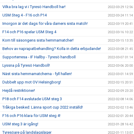
Vilka bra lag vi i Tyresö Handboll har!
2022-03-29 12:56
USM Steg 4 - F16 och P14
2022-03-24 11:14
Imorgon är det dags för våra damers sista match!
2022-03-19 20:41
F14 och P16 spelar USM Steg 4
2022-03-16 10:22
Kom till säsongens sista hemmamatcher!
2022-03-15 13:35
Behov av naprapatbehandling? Kolla in detta erbjudande!
2022-03-08 21:45
Supporterresa - IF Hallby - Tyresö handboll
2022-03-07 01:14
Lyssna på Tyresö Handboll!
2022-03-06 20:00
Näst sista hemmamatcherna - fyll hallen!
2022-03-01 14:59
Dubbelt upp mot OV Helsingborg!
2022-02-15 20:51
Hejdå restriktioner!
2022-02-09 23:20
P18 och F14 avslutade USM steg 3
2022-02-08 14:06
Tråkiga besked: Länna sport cup 2022 inställd!
2022-02-02 13:46
F16 och P16 klara för USM steg 4!
2022-02-01 20:44
USM steg 3 är igång!
2022-01-28 16:42
Tyresöare på landslagsläger
2022-01-11 13:07