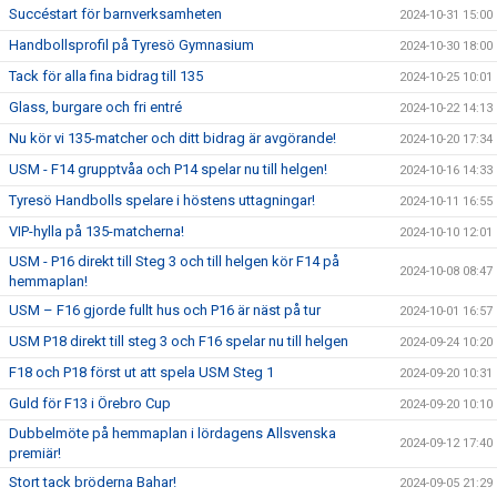
Succéstart för barnverksamheten
2024-10-31 15:00
Handbollsprofil på Tyresö Gymnasium
2024-10-30 18:00
Tack för alla fina bidrag till 135
2024-10-25 10:01
Glass, burgare och fri entré
2024-10-22 14:13
Nu kör vi 135-matcher och ditt bidrag är avgörande!
2024-10-20 17:34
USM - F14 grupptvåa och P14 spelar nu till helgen!
2024-10-16 14:33
Tyresö Handbolls spelare i höstens uttagningar!
2024-10-11 16:55
VIP-hylla på 135-matcherna!
2024-10-10 12:01
USM - P16 direkt till Steg 3 och till helgen kör F14 på
2024-10-08 08:47
hemmaplan!
USM – F16 gjorde fullt hus och P16 är näst på tur
2024-10-01 16:57
USM P18 direkt till steg 3 och F16 spelar nu till helgen
2024-09-24 10:20
F18 och P18 först ut att spela USM Steg 1
2024-09-20 10:31
Guld för F13 i Örebro Cup
2024-09-20 10:10
Dubbelmöte på hemmaplan i lördagens Allsvenska
2024-09-12 17:40
premiär!
Stort tack bröderna Bahar!
2024-09-05 21:29