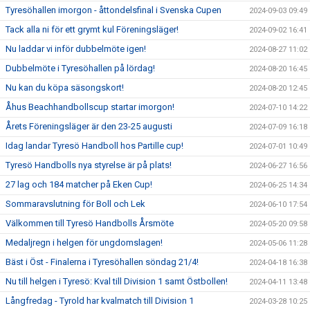
Tyresöhallen imorgon - åttondelsfinal i Svenska Cupen
2024-09-03 09:49
Tack alla ni för ett grymt kul Föreningsläger!
2024-09-02 16:41
Nu laddar vi inför dubbelmöte igen!
2024-08-27 11:02
Dubbelmöte i Tyresöhallen på lördag!
2024-08-20 16:45
Nu kan du köpa säsongskort!
2024-08-20 12:45
Åhus Beachhandbollscup startar imorgon!
2024-07-10 14:22
Årets Föreningsläger är den 23-25 augusti
2024-07-09 16:18
Idag landar Tyresö Handboll hos Partille cup!
2024-07-01 10:49
Tyresö Handbolls nya styrelse är på plats!
2024-06-27 16:56
27 lag och 184 matcher på Eken Cup!
2024-06-25 14:34
Sommaravslutning för Boll och Lek
2024-06-10 17:54
Välkommen till Tyresö Handbolls Årsmöte
2024-05-20 09:58
Medaljregn i helgen för ungdomslagen!
2024-05-06 11:28
Bäst i Öst - Finalerna i Tyresöhallen söndag 21/4!
2024-04-18 16:38
Nu till helgen i Tyresö: Kval till Division 1 samt Östbollen!
2024-04-11 13:48
Långfredag - Tyrold har kvalmatch till Division 1
2024-03-28 10:25