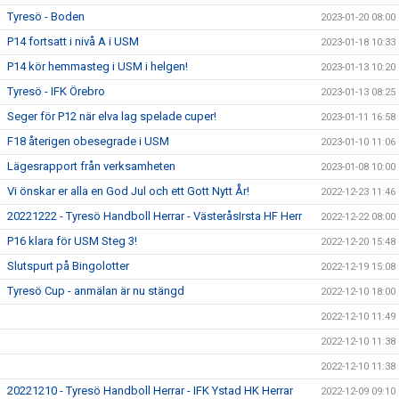
Tyresö - Boden
2023-01-20 08:00
P14 fortsatt i nivå A i USM
2023-01-18 10:33
P14 kör hemmasteg i USM i helgen!
2023-01-13 10:20
Tyresö - IFK Örebro
2023-01-13 08:25
Seger för P12 när elva lag spelade cuper!
2023-01-11 16:58
F18 återigen obesegrade i USM
2023-01-10 11:06
Lägesrapport från verksamheten
2023-01-08 10:00
Vi önskar er alla en God Jul och ett Gott Nytt År!
2022-12-23 11:46
20221222 - Tyresö Handboll Herrar - VästeråsIrsta HF Herr
2022-12-22 08:00
P16 klara för USM Steg 3!
2022-12-20 15:48
Slutspurt på Bingolotter
2022-12-19 15:08
Tyresö Cup - anmälan är nu stängd
2022-12-10 18:00
2022-12-10 11:49
2022-12-10 11:38
2022-12-10 11:38
20221210 - Tyresö Handboll Herrar - IFK Ystad HK Herrar
2022-12-09 09:10