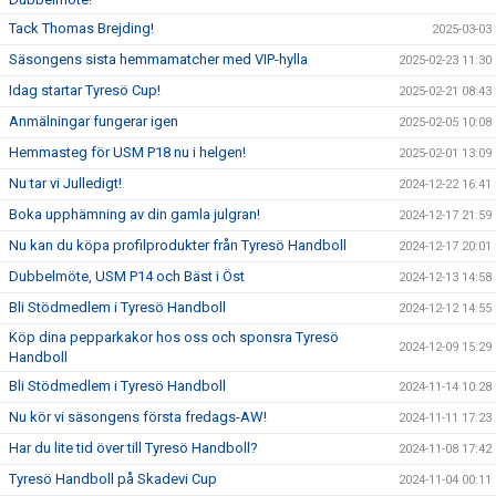
Tack Thomas Brejding!
2025-03-03
Säsongens sista hemmamatcher med VIP-hylla
2025-02-23 11:30
Idag startar Tyresö Cup!
2025-02-21 08:43
Anmälningar fungerar igen
2025-02-05 10:08
Hemmasteg för USM P18 nu i helgen!
2025-02-01 13:09
Nu tar vi Julledigt!
2024-12-22 16:41
Boka upphämning av din gamla julgran!
2024-12-17 21:59
Nu kan du köpa profilprodukter från Tyresö Handboll
2024-12-17 20:01
Dubbelmöte, USM P14 och Bäst i Öst
2024-12-13 14:58
Bli Stödmedlem i Tyresö Handboll
2024-12-12 14:55
Köp dina pepparkakor hos oss och sponsra Tyresö
2024-12-09 15:29
Handboll
Bli Stödmedlem i Tyresö Handboll
2024-11-14 10:28
Nu kör vi säsongens första fredags-AW!
2024-11-11 17:23
Har du lite tid över till Tyresö Handboll?
2024-11-08 17:42
Tyresö Handboll på Skadevi Cup
2024-11-04 00:11