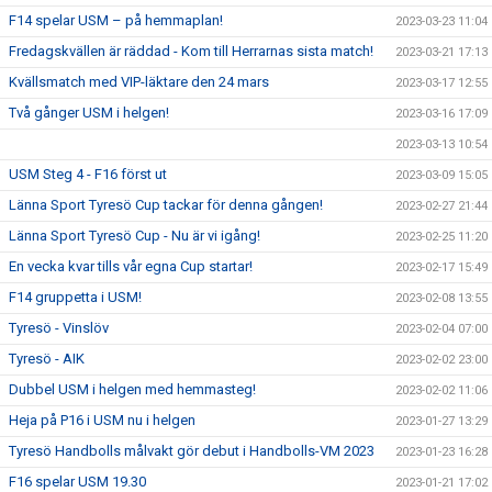
F14 spelar USM – på hemmaplan!
2023-03-23 11:04
Fredagskvällen är räddad - Kom till Herrarnas sista match!
2023-03-21 17:13
Kvällsmatch med VIP-läktare den 24 mars
2023-03-17 12:55
Två gånger USM i helgen!
2023-03-16 17:09
2023-03-13 10:54
USM Steg 4 - F16 först ut
2023-03-09 15:05
Länna Sport Tyresö Cup tackar för denna gången!
2023-02-27 21:44
Länna Sport Tyresö Cup - Nu är vi igång!
2023-02-25 11:20
En vecka kvar tills vår egna Cup startar!
2023-02-17 15:49
F14 gruppetta i USM!
2023-02-08 13:55
Tyresö - Vinslöv
2023-02-04 07:00
Tyresö - AIK
2023-02-02 23:00
Dubbel USM i helgen med hemmasteg!
2023-02-02 11:06
Heja på P16 i USM nu i helgen
2023-01-27 13:29
Tyresö Handbolls målvakt gör debut i Handbolls-VM 2023
2023-01-23 16:28
F16 spelar USM 19.30
2023-01-21 17:02