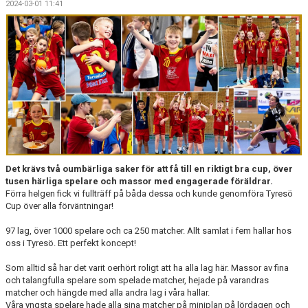
2024-03-01 11:41
KALENDER
WEBBUTIK
LÄNNA SPORT - TYRESÖ CUP
Det krävs två oumbärliga saker för att få till en riktigt bra cup, över
tusen härliga spelare och massor med engagerade föräldrar.
Förra helgen fick vi fullträff på båda dessa och kunde genomföra Tyresö
Cup över alla förväntningar!
97 lag, över 1000 spelare och ca 250 matcher. Allt samlat i fem hallar hos
oss i Tyresö. Ett perfekt koncept!
Som alltid så har det varit oerhört roligt att ha alla lag här. Massor av fina
och talangfulla spelare som spelade matcher, hejade på varandras
matcher och hängde med alla andra lag i våra hallar.
Våra yngsta spelare hade alla sina matcher på miniplan på lördagen och