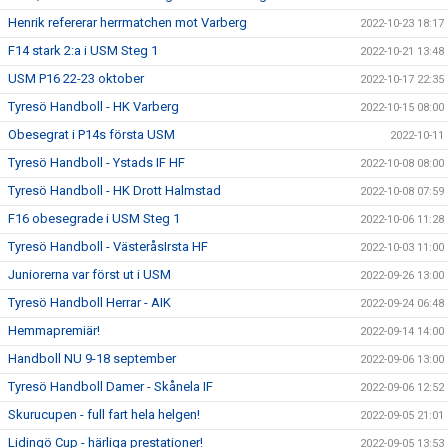
Henrik refererar herrmatchen mot Varberg
2022-10-23 18:17
F14 stark 2:a i USM Steg 1
2022-10-21 13:48
USM P16 22-23 oktober
2022-10-17 22:35
Tyresö Handboll - HK Varberg
2022-10-15 08:00
Obesegrat i P14s första USM
2022-10-11
Tyresö Handboll - Ystads IF HF
2022-10-08 08:00
Tyresö Handboll - HK Drott Halmstad
2022-10-08 07:59
F16 obesegrade i USM Steg 1
2022-10-06 11:28
Tyresö Handboll - VästeråsIrsta HF
2022-10-03 11:00
Juniorerna var först ut i USM
2022-09-26 13:00
Tyresö Handboll Herrar - AIK
2022-09-24 06:48
Hemmapremiär!
2022-09-14 14:00
Handboll NU 9-18 september
2022-09-06 13:00
Tyresö Handboll Damer - Skånela IF
2022-09-06 12:52
Skurucupen - full fart hela helgen!
2022-09-05 21:01
Lidingö Cup - härliga prestationer!
2022-09-05 13:53