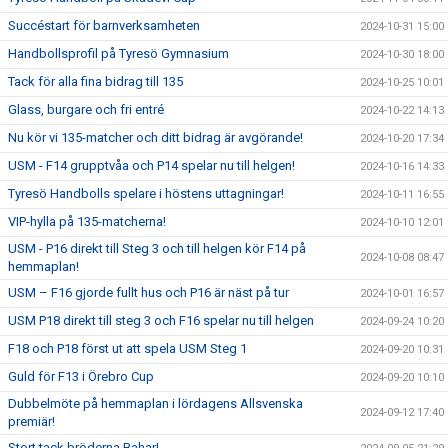
Succéstart för barnverksamheten
2024-10-31 15:00
Handbollsprofil på Tyresö Gymnasium
2024-10-30 18:00
Tack för alla fina bidrag till 135
2024-10-25 10:01
Glass, burgare och fri entré
2024-10-22 14:13
Nu kör vi 135-matcher och ditt bidrag är avgörande!
2024-10-20 17:34
USM - F14 grupptvåa och P14 spelar nu till helgen!
2024-10-16 14:33
Tyresö Handbolls spelare i höstens uttagningar!
2024-10-11 16:55
VIP-hylla på 135-matcherna!
2024-10-10 12:01
USM - P16 direkt till Steg 3 och till helgen kör F14 på
2024-10-08 08:47
hemmaplan!
USM – F16 gjorde fullt hus och P16 är näst på tur
2024-10-01 16:57
USM P18 direkt till steg 3 och F16 spelar nu till helgen
2024-09-24 10:20
F18 och P18 först ut att spela USM Steg 1
2024-09-20 10:31
Guld för F13 i Örebro Cup
2024-09-20 10:10
Dubbelmöte på hemmaplan i lördagens Allsvenska
2024-09-12 17:40
premiär!
Stort tack bröderna Bahar!