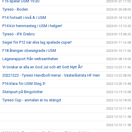
F16 spelar USM 19.30
2023-01-21 17:02
Tyresö - Boden
2023-01-20 08:00
P14 fortsatt i nivå A i USM
2023-01-18 10:33
P14 kör hemmasteg i USM i helgen!
2023-01-13 10:20
Tyresö - IFK Örebro
2023-01-13 08:25
Seger för P12 när elva lag spelade cuper!
2023-01-11 16:58
F18 återigen obesegrade i USM
2023-01-10 11:06
Lägesrapport från verksamheten
2023-01-08 10:00
Vi önskar er alla en God Jul och ett Gott Nytt År!
2022-12-23 11:46
20221222 - Tyresö Handboll Herrar - VästeråsIrsta HF Herr
2022-12-22 08:00
P16 klara för USM Steg 3!
2022-12-20 15:48
Slutspurt på Bingolotter
2022-12-19 15:08
Tyresö Cup - anmälan är nu stängd
2022-12-10 18:00
2022-12-10 11:49
2022-12-10 11:38
2022-12-10 11:38