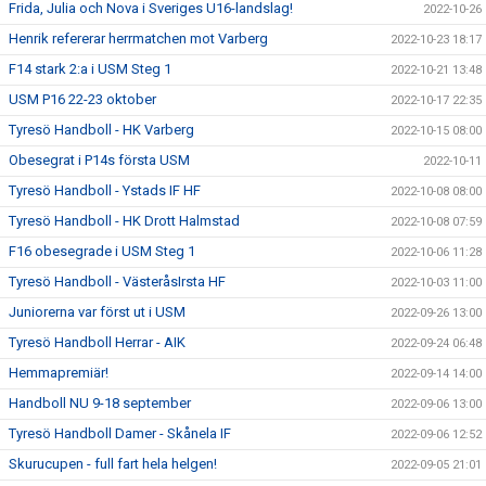
Frida, Julia och Nova i Sveriges U16-landslag!
2022-10-26
Henrik refererar herrmatchen mot Varberg
2022-10-23 18:17
F14 stark 2:a i USM Steg 1
2022-10-21 13:48
USM P16 22-23 oktober
2022-10-17 22:35
Tyresö Handboll - HK Varberg
2022-10-15 08:00
Obesegrat i P14s första USM
2022-10-11
Tyresö Handboll - Ystads IF HF
2022-10-08 08:00
Tyresö Handboll - HK Drott Halmstad
2022-10-08 07:59
F16 obesegrade i USM Steg 1
2022-10-06 11:28
Tyresö Handboll - VästeråsIrsta HF
2022-10-03 11:00
Juniorerna var först ut i USM
2022-09-26 13:00
Tyresö Handboll Herrar - AIK
2022-09-24 06:48
Hemmapremiär!
2022-09-14 14:00
Handboll NU 9-18 september
2022-09-06 13:00
Tyresö Handboll Damer - Skånela IF
2022-09-06 12:52
Skurucupen - full fart hela helgen!
2022-09-05 21:01