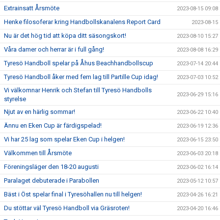
Extrainsatt Årsmöte
2023-08-15 09:08
Henke filosoferar kring Handbollskanalens Report Card
2023-08-15
Nu är det hög tid att köpa ditt säsongskort!
2023-08-10 15:27
Våra damer och herrar är i full gång!
2023-08-08 16:29
Tyresö Handboll spelar på Åhus Beachhandbollscup
2023-07-14 20:44
Tyresö Handboll åker med fem lag till Partille Cup idag!
2023-07-03 10:52
Vi välkomnar Henrik och Stefan till Tyresö Handbolls
2023-06-29 15:16
styrelse
Njut av en härlig sommar!
2023-06-22 10:40
Ännu en Eken Cup är färdigspelad!
2023-06-19 12:36
Vi har 25 lag som spelar Eken Cup i helgen!
2023-06-15 23:50
Välkommen till Årsmöte
2023-06-03 20:18
Föreningsläger den 18-20 augusti
2023-06-02 16:14
Paralaget debuterade i Parabollen
2023-05-12 10:57
Bäst i Öst spelar final i Tyresöhallen nu till helgen!
2023-04-26 16:21
Du stöttar väl Tyresö Handboll via Gräsroten!
2023-04-20 16:46