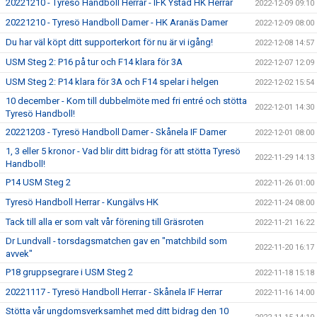
20221210 - Tyresö Handboll Herrar - IFK Ystad HK Herrar
2022-12-09 09:10
20221210 - Tyresö Handboll Damer - HK Aranäs Damer
2022-12-09 08:00
Du har väl köpt ditt supporterkort för nu är vi igång!
2022-12-08 14:57
USM Steg 2: P16 på tur och F14 klara för 3A
2022-12-07 12:09
USM Steg 2: P14 klara för 3A och F14 spelar i helgen
2022-12-02 15:54
10 december - Kom till dubbelmöte med fri entré och stötta
2022-12-01 14:30
Tyresö Handboll!
20221203 - Tyresö Handboll Damer - Skånela IF Damer
2022-12-01 08:00
1, 3 eller 5 kronor - Vad blir ditt bidrag för att stötta Tyresö
2022-11-29 14:13
Handboll!
P14 USM Steg 2
2022-11-26 01:00
Tyresö Handboll Herrar - Kungälvs HK
2022-11-24 08:00
Tack till alla er som valt vår förening till Gräsroten
2022-11-21 16:22
Dr Lundvall - torsdagsmatchen gav en "matchbild som
2022-11-20 16:17
avvek"
P18 gruppsegrare i USM Steg 2
2022-11-18 15:18
20221117 - Tyresö Handboll Herrar - Skånela IF Herrar
2022-11-16 14:00
Stötta vår ungdomsverksamhet med ditt bidrag den 10