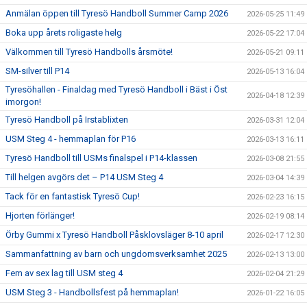
Anmälan öppen till Tyresö Handboll Summer Camp 2026
2026-05-25 11:49
Boka upp årets roligaste helg
2026-05-22 17:04
Välkommen till Tyresö Handbolls årsmöte!
2026-05-21 09:11
SM-silver till P14
2026-05-13 16:04
Tyresöhallen - Finaldag med Tyresö Handboll i Bäst i Öst
2026-04-18 12:39
imorgon!
Tyresö Handboll på Irstablixten
2026-03-31 12:04
USM Steg 4 - hemmaplan för P16
2026-03-13 16:11
Tyresö Handboll till USMs finalspel i P14-klassen
2026-03-08 21:55
Till helgen avgörs det – P14 USM Steg 4
2026-03-04 14:39
Tack för en fantastisk Tyresö Cup!
2026-02-23 16:15
Hjorten förlänger!
2026-02-19 08:14
Örby Gummi x Tyresö Handboll Påsklovsläger 8-10 april
2026-02-17 12:30
Sammanfattning av barn och ungdomsverksamhet 2025
2026-02-13 13:00
Fem av sex lag till USM steg 4
2026-02-04 21:29
USM Steg 3 - Handbollsfest på hemmaplan!
2026-01-22 16:05