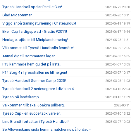
Tyresö Handboll spelar Partille Cup!
2025-06-29 20:30
Glad Midsommar!
2025-06-20 10:11
Viggo är på träningsturnering i Chateauroux!
2025-06-19 19:19
Eken Cup färdigspelad - Grattis P2011!
2025-06-17 19:44
Herrlaget bjöd in till Miniplansturnering!
2025-05-23 11:31
Välkommen till Tyresö Handbolls årsmöte!
2025-04-09 12:55
Anmäl dig till sommarens läger!
2025-04-08 16:05
P13 kammade hem guldet på Irsta!
2025-04-07 13:05
P14 Steg 4 i Tyresöhallen nu till helgen!
2025-03-27 10:17
Tyresö Handboll Summer Camp 2025!
2025-03-25 11:03
Tyresö Handboll 2 seriesegrare i division 4!
2025-03-16 22:04
Tyresö på landskamp
2025-03-13 11:39
Välkommen tillbaka, Joakim Billberg!
2025-03-11
Tyresö Cup - en succé tack vare er!
2025-03-10 13:32
Line Brandt fortsätter i Tyresö Handboll!
2025-03-07 10:03
Se Allsvenskans sista hemmamatcher nu på lördag -