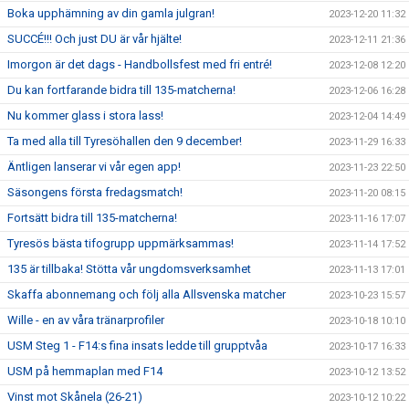
Boka upphämning av din gamla julgran!
2023-12-20 11:32
SUCCÉ!!! Och just DU är vår hjälte!
2023-12-11 21:36
Imorgon är det dags - Handbollsfest med fri entré!
2023-12-08 12:20
Du kan fortfarande bidra till 135-matcherna!
2023-12-06 16:28
Nu kommer glass i stora lass!
2023-12-04 14:49
Ta med alla till Tyresöhallen den 9 december!
2023-11-29 16:33
Äntligen lanserar vi vår egen app!
2023-11-23 22:50
Säsongens första fredagsmatch!
2023-11-20 08:15
Fortsätt bidra till 135-matcherna!
2023-11-16 17:07
Tyresös bästa tifogrupp uppmärksammas!
2023-11-14 17:52
135 är tillbaka! Stötta vår ungdomsverksamhet
2023-11-13 17:01
Skaffa abonnemang och följ alla Allsvenska matcher
2023-10-23 15:57
Wille - en av våra tränarprofiler
2023-10-18 10:10
USM Steg 1 - F14:s fina insats ledde till grupptvåa
2023-10-17 16:33
USM på hemmaplan med F14
2023-10-12 13:52
Vinst mot Skånela (26-21)
2023-10-12 10:22