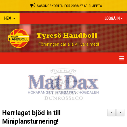
SÄSONGSKORTEN FÖR 2026/27 ÄR SLÄPPTA!
HEM
LOGGA IN
Tyresö Handboll
Föreningen där alla vill vara med!
HEM
NYHETER
GÅ PÅ MATCH
BLI STÖDMEDLEM
Herrlaget bjöd in till
<
>
OM KLUBBEN
Miniplansturnering!