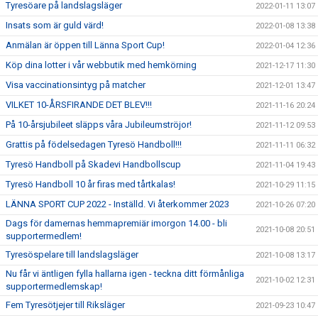
Tyresöare på landslagsläger
2022-01-11 13:07
Insats som är guld värd!
2022-01-08 13:38
Anmälan är öppen till Länna Sport Cup!
2022-01-04 12:36
Köp dina lotter i vår webbutik med hemkörning
2021-12-17 11:30
Visa vaccinationsintyg på matcher
2021-12-01 13:47
VILKET 10-ÅRSFIRANDE DET BLEV!!!
2021-11-16 20:24
På 10-årsjubileet släpps våra Jubileumströjor!
2021-11-12 09:53
Grattis på födelsedagen Tyresö Handboll!!!
2021-11-11 06:32
Tyresö Handboll på Skadevi Handbollscup
2021-11-04 19:43
Tyresö Handboll 10 år firas med tårtkalas!
2021-10-29 11:15
LÄNNA SPORT CUP 2022 - Inställd. Vi återkommer 2023
2021-10-26 07:20
Dags för damernas hemmapremiär imorgon 14.00 - bli
2021-10-08 20:51
supportermedlem!
Tyresöspelare till landslagsläger
2021-10-08 13:17
Nu får vi äntligen fylla hallarna igen - teckna ditt förmånliga
2021-10-02 12:31
supportermedlemskap!
Fem Tyresötjejer till Riksläger
2021-09-23 10:47