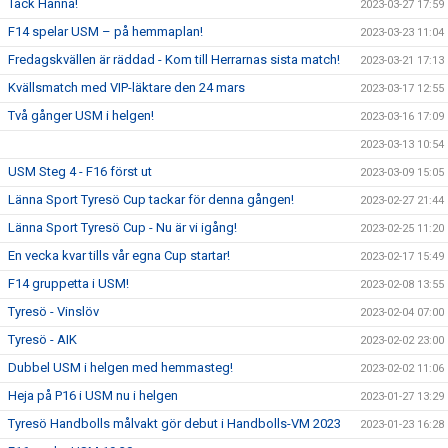
Tack Hanna!
2023-03-27 17:59
F14 spelar USM – på hemmaplan!
2023-03-23 11:04
Fredagskvällen är räddad - Kom till Herrarnas sista match!
2023-03-21 17:13
Kvällsmatch med VIP-läktare den 24 mars
2023-03-17 12:55
Två gånger USM i helgen!
2023-03-16 17:09
2023-03-13 10:54
USM Steg 4 - F16 först ut
2023-03-09 15:05
Länna Sport Tyresö Cup tackar för denna gången!
2023-02-27 21:44
Länna Sport Tyresö Cup - Nu är vi igång!
2023-02-25 11:20
En vecka kvar tills vår egna Cup startar!
2023-02-17 15:49
F14 gruppetta i USM!
2023-02-08 13:55
Tyresö - Vinslöv
2023-02-04 07:00
Tyresö - AIK
2023-02-02 23:00
Dubbel USM i helgen med hemmasteg!
2023-02-02 11:06
Heja på P16 i USM nu i helgen
2023-01-27 13:29
Tyresö Handbolls målvakt gör debut i Handbolls-VM 2023
2023-01-23 16:28