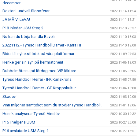
2022-11-15 14:10
december
Doktor Lundvall filosoferar
2022-11-14 11:54
JA MÅ VI LEVA!
2022-11-11 16:21
P18 inleder USM Steg 2
2022-11-10 20:37
Nu kan du börja handla Ravelli
2022-11-10 13:03
20221112 - Tyresö Handboll Damer - Kärra HF
2022-11-10 12:00
Bidra till nyhetsflödet på våra plattformar
2022-11-09 07:53
Henke ger sin syn på herrmatchen!
2022-11-06 19:03
Dubbelmöte nu på lördag med VIP-läktare
2022-11-05 08:05
Tyresö Handboll Herrar - IFK Karlskrona
2022-11-05 07:50
Tyresö Handboll Damer - GF Kroppskultur
2022-11-04 13:00
Skadevi
2022-11-03 10:00
Vinn miljoner samtidigt som du stödjer Tyresö Handboll!
2022-11-01 19:06
Henrik analyserar Tyresö-Vinslöv
2022-10-30 19:32
P16 i helgens USM
2022-10-27 23:00
P16 avslutade USM Steg 1
2022-10-27 18:51