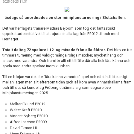
2025-05-23 11:31
KALENDER
I tisdags så anordnades en stor miniplansturnering i Slottshallen.
WEBBUTIK
Det var herrlagets tränare Mattias Bejbom som tog det fantastiskt
LÄNNA SPORT - TYRESÖ CUP
uppskattade initiativet till att bjuda in alla lag från P2012 till och med
Herrlaget.
Totalt deltog 72 spelare i 12 lag mixade från alla åldrar.
Det blev en tre
timmars turnering med väldigt många roliga matcher, mycket häng och
snack med varandra. Och framför allt ett tillfälle där alla fick lära känna och
spela med andra spelare inom klubben.
Till en början var det lite ”lära känna varandra”-spel och nästintill lite artigt
mellan lagen men allt eftersom tiden gick så kom även vinnarskallarna fram
och till slut så kunde lag Fröberg utnämna sig som segrare över
Miniplansturneringen 2025.
Melker Eklund P2012
Walter Kraft P2010
Vincent Nyberg P2010
Alfred Isacson P2009
David Ekman HU
Linus Fröberg HA