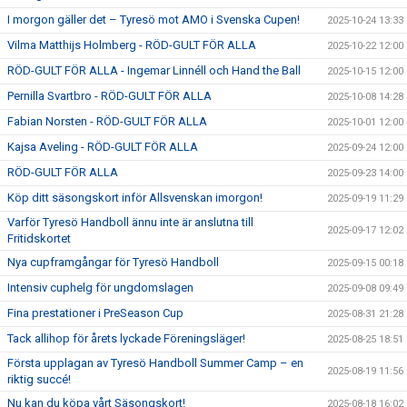
I morgon gäller det – Tyresö mot AMO i Svenska Cupen!
2025-10-24 13:33
Vilma Matthijs Holmberg - RÖD-GULT FÖR ALLA
2025-10-22 12:00
RÖD-GULT FÖR ALLA - Ingemar Linnéll och Hand the Ball
2025-10-15 12:00
Pernilla Svartbro - RÖD-GULT FÖR ALLA
2025-10-08 14:28
Fabian Norsten - RÖD-GULT FÖR ALLA
2025-10-01 12:00
Kajsa Aveling - RÖD-GULT FÖR ALLA
2025-09-24 12:00
RÖD-GULT FÖR ALLA
2025-09-23 14:00
Köp ditt säsongskort inför Allsvenskan imorgon!
2025-09-19 11:29
Varför Tyresö Handboll ännu inte är anslutna till
2025-09-17 12:02
Fritidskortet
Nya cupframgångar för Tyresö Handboll
2025-09-15 00:18
Intensiv cuphelg för ungdomslagen
2025-09-08 09:49
Fina prestationer i PreSeason Cup
2025-08-31 21:28
Tack allihop för årets lyckade Föreningsläger!
2025-08-25 18:51
Första upplagan av Tyresö Handboll Summer Camp – en
2025-08-19 11:56
riktig succé!
Nu kan du köpa vårt Säsongskort!
2025-08-18 16:02