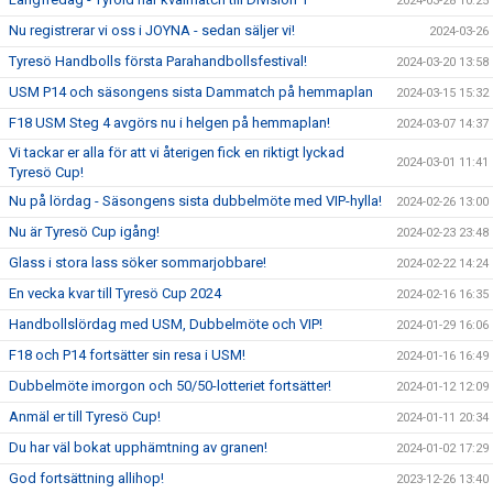
2024-03-28 10:25
Nu registrerar vi oss i JOYNA - sedan säljer vi!
2024-03-26
Tyresö Handbolls första Parahandbollsfestival!
2024-03-20 13:58
USM P14 och säsongens sista Dammatch på hemmaplan
2024-03-15 15:32
F18 USM Steg 4 avgörs nu i helgen på hemmaplan!
2024-03-07 14:37
Vi tackar er alla för att vi återigen fick en riktigt lyckad
2024-03-01 11:41
Tyresö Cup!
Nu på lördag - Säsongens sista dubbelmöte med VIP-hylla!
2024-02-26 13:00
Nu är Tyresö Cup igång!
2024-02-23 23:48
Glass i stora lass söker sommarjobbare!
2024-02-22 14:24
En vecka kvar till Tyresö Cup 2024
2024-02-16 16:35
Handbollslördag med USM, Dubbelmöte och VIP!
2024-01-29 16:06
F18 och P14 fortsätter sin resa i USM!
2024-01-16 16:49
Dubbelmöte imorgon och 50/50-lotteriet fortsätter!
2024-01-12 12:09
Anmäl er till Tyresö Cup!
2024-01-11 20:34
Du har väl bokat upphämtning av granen!
2024-01-02 17:29
God fortsättning allihop!
2023-12-26 13:40