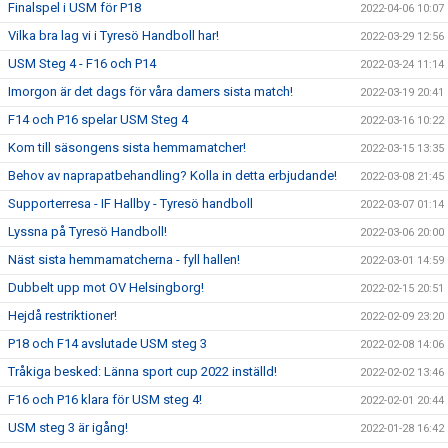
Finalspel i USM för P18
2022-04-06 10:07
Vilka bra lag vi i Tyresö Handboll har!
2022-03-29 12:56
USM Steg 4 - F16 och P14
2022-03-24 11:14
Imorgon är det dags för våra damers sista match!
2022-03-19 20:41
F14 och P16 spelar USM Steg 4
2022-03-16 10:22
Kom till säsongens sista hemmamatcher!
2022-03-15 13:35
Behov av naprapatbehandling? Kolla in detta erbjudande!
2022-03-08 21:45
Supporterresa - IF Hallby - Tyresö handboll
2022-03-07 01:14
Lyssna på Tyresö Handboll!
2022-03-06 20:00
Näst sista hemmamatcherna - fyll hallen!
2022-03-01 14:59
Dubbelt upp mot OV Helsingborg!
2022-02-15 20:51
Hejdå restriktioner!
2022-02-09 23:20
P18 och F14 avslutade USM steg 3
2022-02-08 14:06
Tråkiga besked: Länna sport cup 2022 inställd!
2022-02-02 13:46
F16 och P16 klara för USM steg 4!
2022-02-01 20:44
USM steg 3 är igång!
2022-01-28 16:42