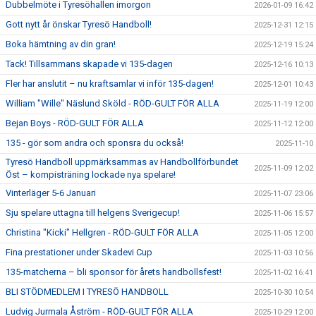
Dubbelmöte i Tyresöhallen imorgon
2026-01-09 16:42
Gott nytt år önskar Tyresö Handboll!
2025-12-31 12:15
Boka hämtning av din gran!
2025-12-19 15:24
Tack! Tillsammans skapade vi 135-dagen
2025-12-16 10:13
Fler har anslutit – nu kraftsamlar vi inför 135-dagen!
2025-12-01 10:43
William "Wille" Näslund Sköld - RÖD-GULT FÖR ALLA
2025-11-19 12:00
Bejan Boys - RÖD-GULT FÖR ALLA
2025-11-12 12:00
135 - gör som andra och sponsra du också!
2025-11-10
Tyresö Handboll uppmärksammas av Handbollförbundet
2025-11-09 12:02
Öst – kompisträning lockade nya spelare!
Vinterläger 5-6 Januari
2025-11-07 23:06
Sju spelare uttagna till helgens Sverigecup!
2025-11-06 15:57
Christina "Kicki" Hellgren - RÖD-GULT FÖR ALLA
2025-11-05 12:00
Fina prestationer under Skadevi Cup
2025-11-03 10:56
135-matcherna – bli sponsor för årets handbollsfest!
2025-11-02 16:41
BLI STÖDMEDLEM I TYRESÖ HANDBOLL
2025-10-30 10:54
Ludvig Jurmala Åström - RÖD-GULT FÖR ALLA
2025-10-29 12:00