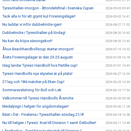
2024-09-05 21:29
Tyresöhallen imorgon - åttondelsfinal i Svenska Cupen
2024-09-03 09:49
Tack alla ni för ett grymt kul Föreningsläger!
2024-09-02 16:41
Nu laddar vi inför dubbelmöte igen!
2024-08-27 11:02
Dubbelmöte i Tyresöhallen på lördag!
2024-08-20 16:45
Nu kan du köpa säsongskort!
2024-08-20 12:45
Åhus Beachhandbollscup startar imorgon!
2024-07-10 14:22
Årets Föreningsläger är den 23-25 augusti
2024-07-09 16:18
Idag landar Tyresö Handboll hos Partille cup!
2024-07-01 10:49
Tyresö Handbolls nya styrelse är på plats!
2024-06-27 16:56
27 lag och 184 matcher på Eken Cup!
2024-06-25 14:34
Sommaravslutning för Boll och Lek
2024-06-10 17:54
Välkommen till Tyresö Handbolls Årsmöte
2024-05-20 09:58
Medaljregn i helgen för ungdomslagen!
2024-05-06 11:28
Bäst i Öst - Finalerna i Tyresöhallen söndag 21/4!
2024-04-18 16:38
Nu till helgen i Tyresö: Kval till Division 1 samt Östbollen!
2024-04-11 13:48
Långfredag - Tyrold har kvalmatch till Division 1