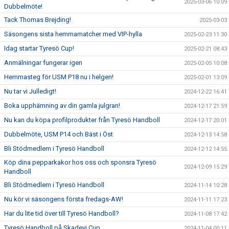
2025-03-06 10:09
Dubbelmöte!
Tack Thomas Brejding!
2025-03-03
Säsongens sista hemmamatcher med VIP-hylla
2025-02-23 11:30
Idag startar Tyresö Cup!
2025-02-21 08:43
Anmälningar fungerar igen
2025-02-05 10:08
Hemmasteg för USM P18 nu i helgen!
2025-02-01 13:09
Nu tar vi Julledigt!
2024-12-22 16:41
Boka upphämning av din gamla julgran!
2024-12-17 21:59
Nu kan du köpa profilprodukter från Tyresö Handboll
2024-12-17 20:01
Dubbelmöte, USM P14 och Bäst i Öst
2024-12-13 14:58
Bli Stödmedlem i Tyresö Handboll
2024-12-12 14:55
Köp dina pepparkakor hos oss och sponsra Tyresö
2024-12-09 15:29
Handboll
Bli Stödmedlem i Tyresö Handboll
2024-11-14 10:28
Nu kör vi säsongens första fredags-AW!
2024-11-11 17:23
Har du lite tid över till Tyresö Handboll?
2024-11-08 17:42
Tyresö Handboll på Skadevi Cup
2024-11-04 00:11