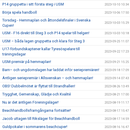
P14 gruppetta i sitt första steg i USM
2023-10-10 10:34
Börja spela handboll
2023-10-06 17:50
Torsdag - Hemmaplan och åttondelsfinaler i Svenska
2023-10-03 15:29
Cupen!
USM - F16 direkt till Steg 3 och P14 spelar till helgen!
2023-10-03 10:18
USM – båda lagen gruppetta och klara för Steg 3
2023-09-25 11:07
U17-förbundskaptener kallar Tyresöspelare till
2023-09-22 17:23
träningsdagar
USM-premiär på hemmaplan!
2023-09-21 15:25
Barn– och ungdomslagen har laddat inför seriepremiären!
2023-09-18 17:09
Äntligen seriepremiär i Allsvenskan – och hemmaplan!
2023-09-14 07:43
OBS! Dubbelmötet är flyttat till Strandhallen!
2023-08-26 13:49
Trygghet, Gemenskap, Glädje och Kvalité
2023-08-21 17:00
Nu är det äntligen Föreningsläger!
2023-08-19 11:17
Beachhandbollsframgångarna fortsätter!
2023-08-17 15:47
Jacob uttagen till Riksläger för Beachhandboll
2023-08-17 14:59
Guldpokaler i sommarens beachcuper!
2023-08-16 16:47