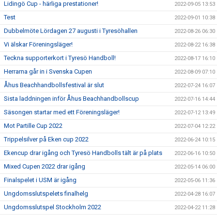
Lidingö Cup - härliga prestationer!
2022-09-05 13:53
Test
2022-09-01 10:38
Dubbelmöte Lördagen 27 augusti i Tyresöhallen
2022-08-26 06:30
Vi älskar Föreningsläger!
2022-08-22 16:38
Teckna supporterkort i Tyresö Handboll!
2022-08-17 16:10
Herrarna går in i Svenska Cupen
2022-08-09 07:10
Åhus Beachhandbollsfestival är slut
2022-07-24 16:07
Sista laddningen inför Åhus Beachhandbollscup
2022-07-16 14:44
Säsongen startar med ett Föreningsläger!
2022-07-12 13:49
Mot Partille Cup 2022
2022-07-04 12:22
Trippelsilver på Eken cup 2022
2022-06-24 10:15
Ekencup drar igång och Tyresö Handbolls tält är på plats
2022-06-16 10:50
Mixed Cupen 2022 drar igång
2022-05-14 06:00
Finalspelet i USM är igång
2022-05-06 11:36
Ungdomsslutspelets finalhelg
2022-04-28 16:07
Ungdomsslutspel Stockholm 2022
2022-04-22 11:28