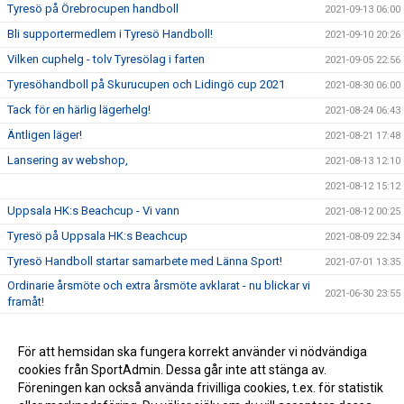
Tyresö på Örebrocupen handboll
2021-09-13 06:00
Bli supportermedlem i Tyresö Handboll!
2021-09-10 20:26
Vilken cuphelg - tolv Tyresölag i farten
2021-09-05 22:56
Tyresöhandboll på Skurucupen och Lidingö cup 2021
2021-08-30 06:00
Tack för en härlig lägerhelg!
2021-08-24 06:43
Äntligen läger!
2021-08-21 17:48
Lansering av webshop,
2021-08-13 12:10
2021-08-12 15:12
Uppsala HK:s Beachcup - Vi vann
2021-08-12 00:25
Tyresö på Uppsala HK:s Beachcup
2021-08-09 22:34
Tyresö Handboll startar samarbete med Länna Sport!
2021-07-01 13:35
Ordinarie årsmöte och extra årsmöte avklarat - nu blickar vi
2021-06-30 23:55
framåt!
Extra årsmöte i Tyresö Handboll 29/6
2021-06-21 20:55
Gräsroten,
För att hemsidan ska fungera korrekt använder vi nödvändiga
2021-06-12 18:19
cookies från SportAdmin. Dessa går inte att stänga av.
Nyheter inför sommaren
2021-06-07 19:14
Föreningen kan också använda frivilliga cookies, t.ex. för statistik