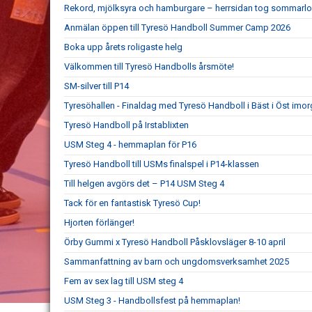
Rekord, mjölksyra och hamburgare – herrsidan tog sommarlo
Anmälan öppen till Tyresö Handboll Summer Camp 2026
Boka upp årets roligaste helg
Välkommen till Tyresö Handbolls årsmöte!
SM-silver till P14
Tyresöhallen - Finaldag med Tyresö Handboll i Bäst i Öst imor
Tyresö Handboll på Irstablixten
USM Steg 4 - hemmaplan för P16
Tyresö Handboll till USMs finalspel i P14-klassen
Till helgen avgörs det – P14 USM Steg 4
Tack för en fantastisk Tyresö Cup!
Hjorten förlänger!
Örby Gummi x Tyresö Handboll Påsklovsläger 8-10 april
Sammanfattning av barn och ungdomsverksamhet 2025
Fem av sex lag till USM steg 4
USM Steg 3 - Handbollsfest på hemmaplan!