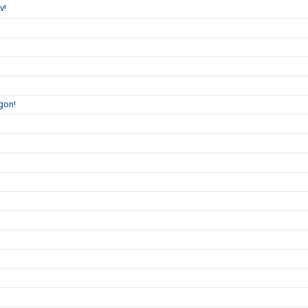
v!
gon!