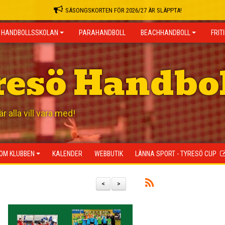
SÄSONGSKORTEN FÖR 2026/27 ÄR SLÄPPTA!
HANDBOLLSSKOLAN
PARAHANDBOLL
BEACHHANDBOLL
FRIT
resö Handbo
 alla vill vara med!
OM KLUBBEN
KALENDER
WEBBUTIK
LÄNNA SPORT - TYRESÖ CUP
<
>