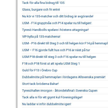
Tack för alla fina bidrag till 135
Glass, burgare och fri entré
Nu kör vi 135-matcher och ditt bidrag är avgörande!
USM - F14 grupptvåa och P14 spelar nu till helgen!
Tyresö Handbolls spelare i höstens uttagningar!
VIP-hylla på 135-matcherna!
USM - P16 direkt till Steg 3 och till helgen kör F14 på hemmapl
USM – F16 gjorde fullt hus och P16 är näst på tur
USM P18 direkt till steg 3 och F16 spelar nu till helgen
F18 och P18 först ut att spela USM Steg 1
Guld för F13 i Örebro Cup
Dubbelmöte på hemmaplan i lördagens Allsvenska premiär!
Stort tack bröderna Bahar!
Tyresöhallen imorgon - åttondelsfinal i Svenska Cupen
Tack alla ni för ett grymt kul Föreningsläger!
Nu laddar vi inför dubbelmöte igen!