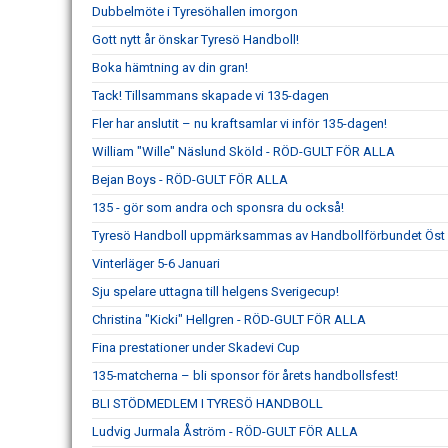
Dubbelmöte i Tyresöhallen imorgon
Gott nytt år önskar Tyresö Handboll!
Boka hämtning av din gran!
Tack! Tillsammans skapade vi 135-dagen
Fler har anslutit – nu kraftsamlar vi inför 135-dagen!
William "Wille" Näslund Sköld - RÖD-GULT FÖR ALLA
Bejan Boys - RÖD-GULT FÖR ALLA
135 - gör som andra och sponsra du också!
Tyresö Handboll uppmärksammas av Handbollförbundet Öst –
Vinterläger 5-6 Januari
Sju spelare uttagna till helgens Sverigecup!
Christina "Kicki" Hellgren - RÖD-GULT FÖR ALLA
Fina prestationer under Skadevi Cup
135-matcherna – bli sponsor för årets handbollsfest!
BLI STÖDMEDLEM I TYRESÖ HANDBOLL
Ludvig Jurmala Åström - RÖD-GULT FÖR ALLA