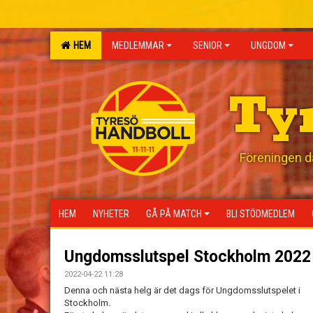
HEM
MEDLEMMAR
SENIOR
UNGDOM
Ty
Föreningen där
HEM
NYHETER
GÅ PÅ MATCH
BLI STÖDMEDLEM
Ungdomsslutspel Stockholm 2022
2022-04-22 11:28
Denna och nästa helg är det dags för Ungdomsslutspelet i
Stockholm.