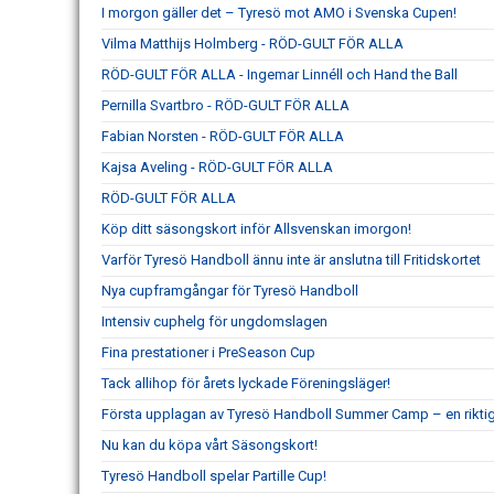
I morgon gäller det – Tyresö mot AMO i Svenska Cupen!
Vilma Matthijs Holmberg - RÖD-GULT FÖR ALLA
RÖD-GULT FÖR ALLA - Ingemar Linnéll och Hand the Ball
Pernilla Svartbro - RÖD-GULT FÖR ALLA
Fabian Norsten - RÖD-GULT FÖR ALLA
Kajsa Aveling - RÖD-GULT FÖR ALLA
RÖD-GULT FÖR ALLA
Köp ditt säsongskort inför Allsvenskan imorgon!
Varför Tyresö Handboll ännu inte är anslutna till Fritidskortet
Nya cupframgångar för Tyresö Handboll
Intensiv cuphelg för ungdomslagen
Fina prestationer i PreSeason Cup
Tack allihop för årets lyckade Föreningsläger!
Första upplagan av Tyresö Handboll Summer Camp – en rikti
Nu kan du köpa vårt Säsongskort!
Tyresö Handboll spelar Partille Cup!