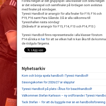
Första helgen är det gruppspel i alla klasser och sista helgen
är det vidarespel och semifinaler på lördagen som avslutas
med finaler på söndagen.
Tyresö Handboll är arrangör för alla finaler för F19, F16 och
P19, P16 samt Para Gående. Då är alla välkomna till
Tyresöhallen nästa söndag!
(Skånela IF är arrangör för F15, F14, F13 och P14, P13.)
Tyresö Handboll finns representerade i alla klasser förutom
P14 så kika in
här
för att se vilken hall ni kan åka till de komma
de rödgula färgerna.
Nyhetsarkiv
Kom och börja spela handboll i Tyresö Handboll!
Säsongskorten för 2026/27 är släppta!
Tyresö Handboll på plats i Åhus för beachhandboll!
Välkommen Stefan Karlsson – ny ordförande i Tyresö Handbo
Tack Stefan – för att du byggde mer än en handbollsförening