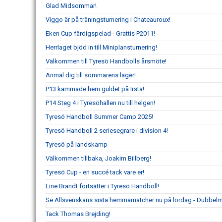
Glad Midsommar!
Viggo är på träningsturnering i Chateauroux!
Eken Cup färdigspelad - Grattis P2011!
Herrlaget bjöd in till Miniplansturnering!
Välkommen till Tyresö Handbolls årsmöte!
Anmäl dig till sommarens läger!
P13 kammade hem guldet på Irsta!
P14 Steg 4 i Tyresöhallen nu till helgen!
Tyresö Handboll Summer Camp 2025!
Tyresö Handboll 2 seriesegrare i division 4!
Tyresö på landskamp
Välkommen tillbaka, Joakim Billberg!
Tyresö Cup - en succé tack vare er!
Line Brandt fortsätter i Tyresö Handboll!
Se Allsvenskans sista hemmamatcher nu på lördag - Dubbelm
Tack Thomas Brejding!