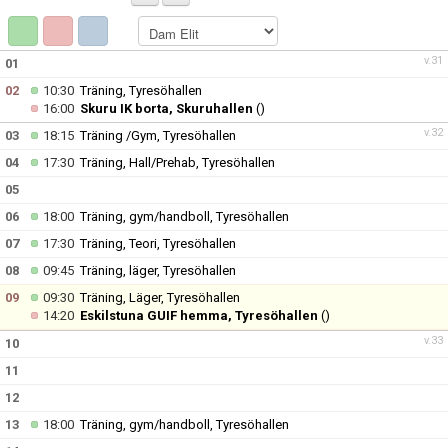
KALENDER
KONTAKT
v.31
01
02
10:30
Träning, Tyresöhallen
16:00
Skuru IK borta, Skuruhallen
()
v.32
03
18:15
Träning /Gym, Tyresöhallen
04
17:30
Träning, Hall/Prehab, Tyresöhallen
05
06
18:00
Träning, gym/handboll, Tyresöhallen
07
17:30
Träning, Teori, Tyresöhallen
08
09:45
Träning, läger, Tyresöhallen
09
09:30
Träning, Läger, Tyresöhallen
14:20
Eskilstuna GUIF hemma, Tyresöhallen
()
v.33
10
11
12
13
18:00
Träning, gym/handboll, Tyresöhallen