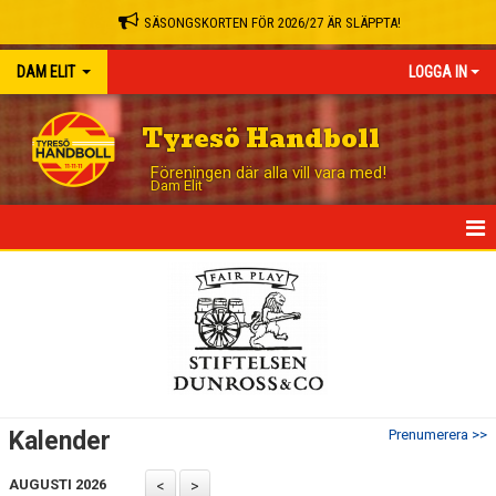
SÄSONGSKORTEN FÖR 2026/27 ÄR SLÄPPTA!
DAM ELIT
LOGGA IN
Tyresö Handboll
Föreningen där alla vill vara med!
Dam Elit
HEM
NYHETER
TRUPPEN
MATCHER
Kalender
Prenumerera >>
TABELL
AUGUSTI 2026