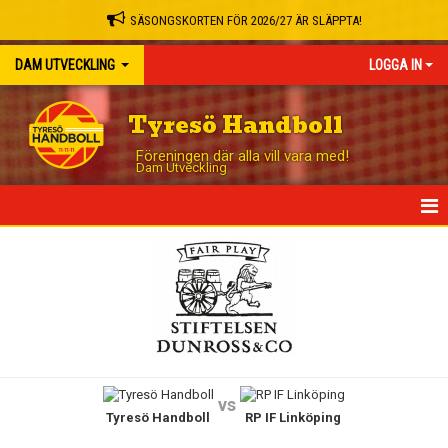
SÄSONGSKORTEN FÖR 2026/27 ÄR SLÄPPTA!
DAM UTVECKLING
LOGGA IN
Tyresö Handboll
Föreningen där alla vill vara med!
Dam Utveckling
HEM
NYHETER
KALENDER
MATCHER
vs
Tyresö Handboll
RP IF Linköping
TRUPPEN