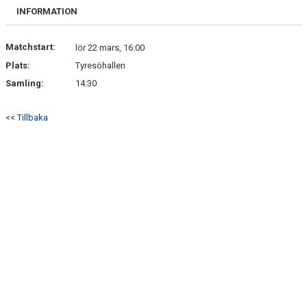
KONTAKT
INFORMATION
USM
Matchstart:
lör 22 mars, 16:00
Plats:
Tyresöhallen
Samling:
14:30
<< Tillbaka