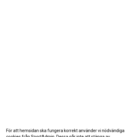
För att hemsidan ska fungera korrekt använder vi nödvändiga
cookies från SportAdmin. Dessa går inte att stänga av.