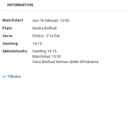
KONTAKT
INFORMATION
Matchstart:
sön 16 februari, 15:30
Plats:
Nacka Bollhall
Serie:
Flickor - F14 Öst
Samling:
14:15
Aktivitetsinfo:
Samling 14.15
Matchstart 15.30
Sena återbud lämnas direkt till tränarna.
<< Tillbaka