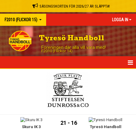
SÄSONGSKORTEN FÖR 2026/27 ÄR SLÄPPTA!
F2010 (FLICKOR 15)
LOGGA IN
Tyresö Handboll
Föreningen där alla vill vara med!
F2010 (Flickor 14)
HEM
NYHETER
KALENDER
MATCHER
21 - 16
Skuru IK 3
Tyresö Handboll
TRUPPEN