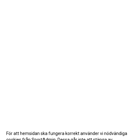
För att hemsidan ska fungera korrekt använder vi nödvändiga
cookies från SportAdmin. Dessa går inte att stänga av.