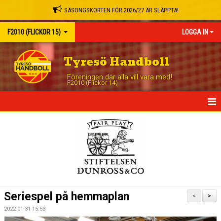
SÄSONGSKORTEN FÖR 2026/27 ÄR SLÄPPTA!
F2010 (FLICKOR 15)
LOGGA IN
Tyresö Handboll
Föreningen där alla vill vara med!
F2010 (Flickor 14)
HEM
NYHETER
KALENDER
MATCHER
Seriespel på hemmaplan
<
>
TRUPPEN
2022-01-31 15:53