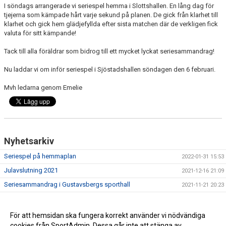
I söndags arrangerade vi seriespel hemma i Slottshallen. En lång dag för
tjejerna som kämpade hårt varje sekund på planen. De gick från klarhet till
klarhet och gick hem glädjefyllda efter sista matchen där de verkligen fick
valuta för sitt kämpande!
Tack till alla föräldrar som bidrog till ett mycket lyckat seriesammandrag!
Nu laddar vi om inför seriespel i Sjöstadshallen söndagen den 6 februari.
Mvh ledarna genom Emelie
Nyhetsarkiv
Seriespel på hemmaplan
2022-01-31 15:53
Julavslutning 2021
2021-12-16 21:09
Seriesammandrag i Gustavsbergs sporthall
2021-11-21 20:23
Sportlov med Tyresö Handbolls Idrottsfritids
2020-02-12 16:03
Tumbaspelen 2020
2020-01-06 16:03
För att hemsidan ska fungera korrekt använder vi nödvändiga
cookies från SportAdmin. Dessa går inte att stänga av.