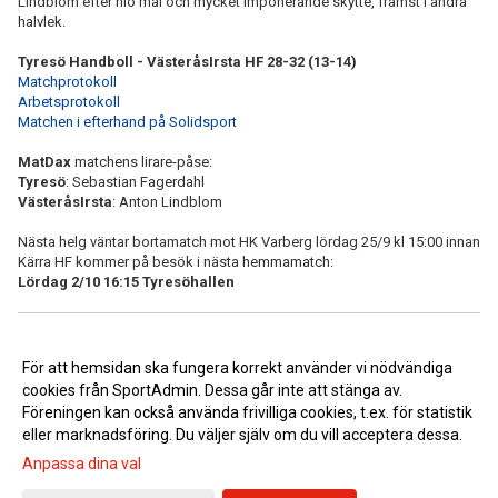
Lindblom efter nio mål och mycket imponerande skytte, främst i andra
halvlek.
Tyresö Handboll - VästeråsIrsta HF 28-32 (13-14)
Matchprotokoll
Arbetsprotokoll
Matchen i efterhand på Solidsport
MatDax
matchens lirare-påse:
Tyresö
: Sebastian Fagerdahl
VästeråsIrsta
: Anton Lindblom
Nästa helg väntar bortamatch mot HK Varberg lördag 25/9 kl 15:00 innan
Kärra HF kommer på besök i nästa hemmamatch:
Lördag 2/10 16:15 Tyresöhallen
<< Tillbaka
För att hemsidan ska fungera korrekt använder vi nödvändiga
cookies från SportAdmin. Dessa går inte att stänga av.
Föreningen kan också använda frivilliga cookies, t.ex. för statistik
eller marknadsföring. Du väljer själv om du vill acceptera dessa.
Anpassa dina val
Cookie-inställningar
Gå till Webbversion