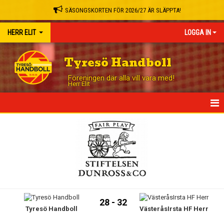
SÄSONGSKORTEN FÖR 2026/27 ÄR SLÄPPTA!
HERR ELIT
LOGGA IN
Tyresö Handboll
Föreningen där alla vill vara med!
Herr Elit
HEM
NYHETER
TRUPPEN
MATCHER
28 - 32
Tyresö Handboll
VästeråsIrsta HF Herr
TABELL