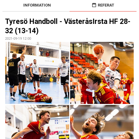
KALENDER
INFORMATION
REFERAT
KONTAKT
Tyresö Handboll - VästeråsIrsta HF 28-
32 (13-14)
2021-09-19 12:00