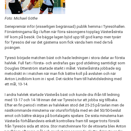
Foto: Michael Göthe
Seriepremiär inför (visserligen begränsad) publik hemma i Tyresöhallen.
Förväntningarna låg i luften när förra säsongens topplag VästeråsIrsta
HF kom på besök. De bägge lagen bjöd upp till god kamp men tyvärr
för Tyresös del var det gästerna som fick vända hem med de två
poängen.
Tyresö började matchen bäst och hade ledningen i stora delar av första
halvlek. Full fart i första- och andrafas gav god utdelning samtidigt som
Douglas Otterström startade starkt i målet. VästeråsIrsta jobbade sig
metodiskt in i matchen när man fick bättre koll på avsluten och när
Anton Lindblom kom in i spel. Det räckte fram till halvtidsledning med
ett mål, 13-14.
I andra halvlek startade Västerås bäst och kunde dra ifrån till ledning
med 13-17 och 14-18 innan det var Tyresös tur att jobba sig tillbaka.
Efter en fin period i mitten av halvleken stod det 25-25 på tavlan men de
nästkommande minuterna var otursförföljda med en del 50/50-beslut
emot och bättre skärpa på bortalagets spelare. De sista minuterna kan
Västerås förhållandevis enkelt kontrollera fram till seger trots försök
från Tyresös sida att störa. Stor matchvinnare för de vitsvarta blev Anton