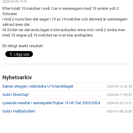
2024-03-26 19:31
KONTAKT
Efter totalt 15 matcher i nivå 1 tar vi seriesegern med 13 vinster och 2
förluster.
I nivå 2 norra blev det seger i 13 av 14 matcher och därmed är seriesegern
säkrad även där.
Gt Söder var det enda laget vi inte lyckades vinna mot i nivå 2 södra men
med 13 segrar på 16 matcher tar vi en klar andraplats.
Ett riktigt starkt resultat!
Nyhetsarkiv
Sævar uttagen i isländska U15-landslaget
2025-03-10 22:38
Guld i EkenCup!
2024-06-17 09:07
Lysande resultat i seriespelet Pojkar 13 HF Öst 2023/2024
2024-03-26 19:31
Guld i Hallbybollen!
2023-01-08 23:00