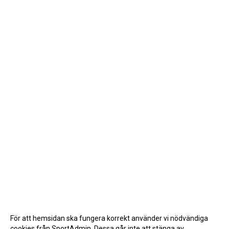
För att hemsidan ska fungera korrekt använder vi nödvändiga
cookies från SportAdmin. Dessa går inte att stänga av.