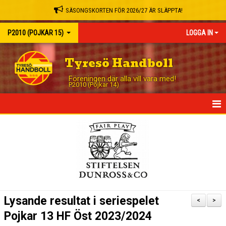
SÄSONGSKORTEN FÖR 2026/27 ÄR SLÄPPTA!
P2010 (POJKAR 15)
LOGGA IN
Tyresö Handboll
Föreningen där alla vill vara med!
P2010 (Pojkar 14)
HEM
NYHETER
KALENDER
TRUPPEN
Lysande resultat i seriespelet
<
>
MATCHER
Pojkar 13 HF Öst 2023/2024