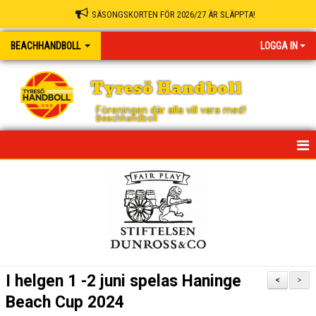
SÄSONGSKORTEN FÖR 2026/27 ÄR SLÄPPTA!
BEACHHANDBOLL
LOGGA IN
Tyresö Handboll
Föreningen där alla vill vara med!
Beachhandboll
HEM
NYHETER
VERKSAMHETS ANSVARIGA
KALENDER
I helgen 1 -2 juni spelas Haninge
<
>
REGLER
Beach Cup 2024