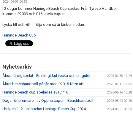
2024-06-01 06:55
TEKNIK VIDEO
I 2 dagar kommer Haninge Beach Cup spelas. Från Tyresö Handboll
kommer P2009 och F16 spela cupen.
DOMARTECKEN
Lycka till och vill ni följa dom så är länken nedan.
TYRESÖ BEACHHANDBOLLSPLAN
Haninge Beach Cup
BAKGRUND
Nyhetsarkiv
Åhus färdigspelat - En riktigt kul vecka och ett guld!
2025-07-30 17:29
Åhus beachhandboll pågår med P2015 först ut!
2025-07-11 17:05
Haninge beach cup spelades av F/P16
2025-06-16 12:28
Dags för premiären av Öppna cupen - Beachhandboll
2025-05-02 09:20
I helgen 1 -2 juni spelas Haninge Beach Cup 2024
2024-06-01 06:55