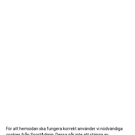
För att hemsidan ska fungera korrekt använder vi nödvändiga
cookies från SportAdmin. Dessa går inte att stänga av.