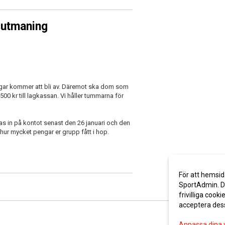
ksutmaning
ingar kommer att bli av. Däremot ska dom som
 500 kr till lagkassan. Vi håller tummarna för
s in på kontot senast den 26 januari och den
r mycket pengar er grupp fått i hop.
För att hemsid
SportAdmin. De
frivilliga cooki
acceptera des
Anpassa dina 