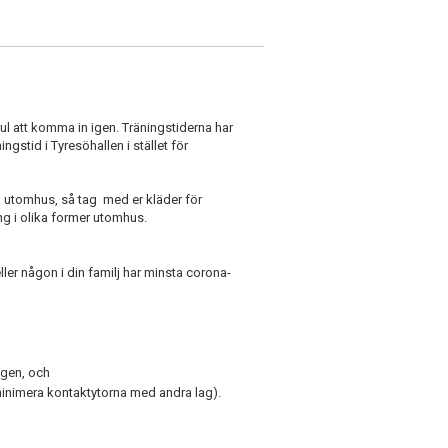
å kul att komma in igen. Träningstiderna har
ingstid i Tyresöhallen i stället för
va utomhus, så tag med er kläder för
ing i olika former utomhus.
ller någon i din familj har minsta corona-
ngen, och
te minimera kontaktytorna med andra lag).