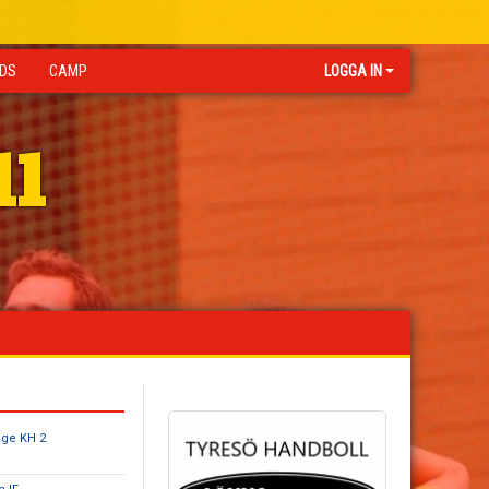
IDS
CAMP
LOGGA IN
ll
nge KH 2