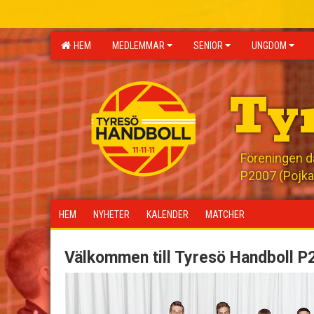
HEM
MEDLEMMAR
SENIOR
UNGDOM
Ty
Föreningen där
P2007 (Pojka
HEM
NYHETER
KALENDER
MATCHER
Välkommen till Tyresö Handboll P