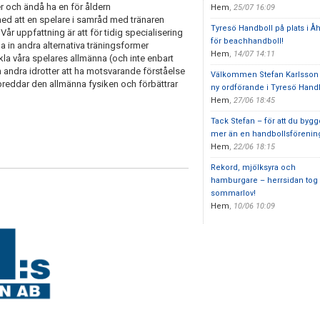
er och ändå ha en för åldern
Hem
,
25/07 16:09
med att en spelare i samråd med tränaren
Tyresö Handboll på plats i Å
Vår uppfattning är att för tidig specialisering
för beachhandboll!
a in andra alternativa träningsformer
Hem
,
14/07 14:11
la våra spelares allmänna (och inte enbart
 andra idrotter att ha motsvarande förståelse
Välkommen Stefan Karlsson
 breddar den allmänna fysiken och förbättrar
ny ordförande i Tyresö Hand
Hem
,
27/06 18:45
Tack Stefan – för att du byg
mer än en handbollsförenin
Hem
,
22/06 18:15
Rekord, mjölksyra och
hamburgare – herrsidan tog
sommarlov!
Hem
,
10/06 10:09