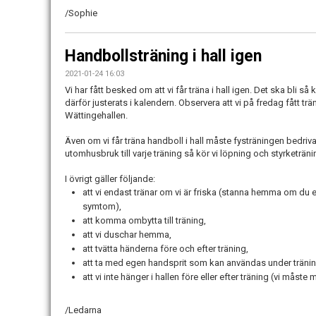
/Sophie
Handbollsträning i hall igen
2021-01-24 16:03
Vi har fått besked om att vi får träna i hall igen. Det ska bli s
därför justerats i kalendern. Observera att vi på fredag fått trän
Wättingehallen.
Även om vi får träna handboll i hall måste fysträningen bedri
utomhusbruk till varje träning så kör vi löpning och styrketrän
I övrigt gäller följande:
att vi endast tränar om vi är friska (stanna hemma om du e
symtom),
att komma ombytta till träning,
att vi duschar hemma,
att tvätta händerna före och efter träning,
att ta med egen handsprit som kan användas under träni
att vi inte hänger i hallen före eller efter träning (vi mås
/Ledarna