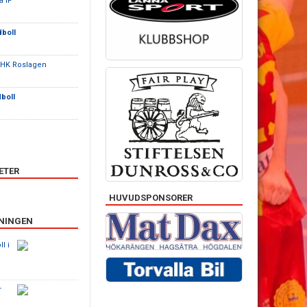
 IF
boll
 HK Roslagen
boll
ETER
HUVUDSPONSORER
ENINGEN
l i
r