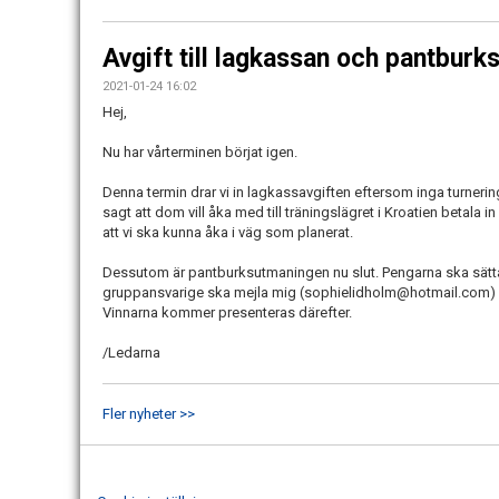
Avgift till lagkassan och pantbur
2021-01-24 16:02
Hej,
Nu har vårterminen börjat igen.
Denna termin drar vi in lagkassavgiften eftersom inga turner
sagt att dom vill åka med till träningslägret i Kroatien betala in
att vi ska kunna åka i väg som planerat.
Dessutom är pantburksutmaningen nu slut. Pengarna ska sätta
gruppansvarige ska mejla mig (sophielidholm@hotmail.com) hu
Vinnarna kommer presenteras därefter.
/Ledarna
Fler nyheter >>