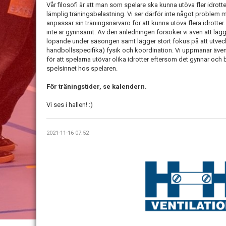
Vår filosofi är att man som spelare ska kunna utöva fler idrott
lämplig träningsbelastning. Vi ser därför inte något problem 
anpassar sin träningsnärvaro för att kunna utöva flera idrotter. 
inte är gynnsamt. Av den anledningen försöker vi även att lägg
löpande under säsongen samt lägger stort fokus på att utveck
handbollsspecifika) fysik och koordination. Vi uppmanar även
för att spelarna utövar olika idrotter eftersom det gynnar och
spelsinnet hos spelaren.
För träningstider, se kalendern.
Vi ses i hallen! :)
2021-11-16 07:52