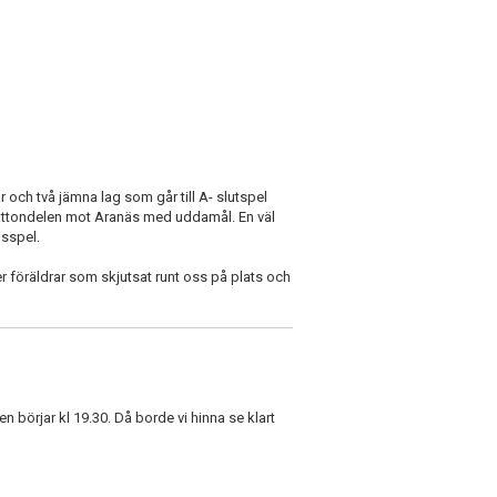
lar och två jämna lag som går till A- slutspel
 åttondelen mot Aranäs med uddamål. En väl
sspel.
l er föräldrar som skjutsat runt oss på plats och
en börjar kl 19.30. Då borde vi hinna se klart