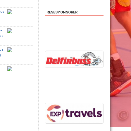
hus
RESESPONSORER
 –
boll
gde
g