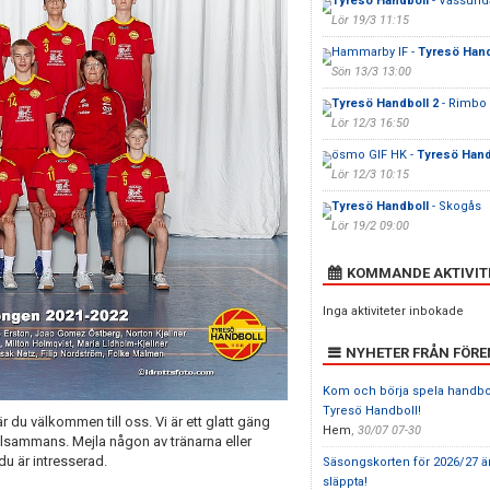
Tyresö Handboll
- Vassunda
Lör 19/3 11:15
Hammarby IF -
Tyresö Hand
Sön 13/3 13:00
Tyresö Handboll 2
- Rimbo
Lör 12/3 16:50
ösmo GIF HK -
Tyresö Hand
Lör 12/3 10:15
Tyresö Handboll
- Skogås
Lör 19/2 09:00
KOMMANDE AKTIVIT
Inga aktiviteter inbokade
NYHETER FRÅN FÖR
Kom och börja spela handbol
Tyresö Handboll!
 du välkommen till oss. Vi är ett glatt gäng
Hem
,
30/07 07-30
illsammans. Mejla någon av tränarna eller
du är intresserad.
Säsongskorten för 2026/27 ä
släppta!