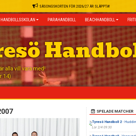
SÄSONGSKORTEN FÖR 2026/27 ÄR SLÄPPTA!
HANDBOLLSSKOLAN
PARAHANDBOLL
BEACHHANDBOLL
FRIT
resö Handbo
 alla vill vara med!
r 14)
2007
SPELADE MATCHER
Tyresö Handboll 2
- Huddi
Lör 2/4 09:30