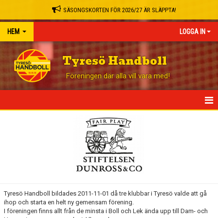
SÄSONGSKORTEN FÖR 2026/27 ÄR SLÄPPTA!
HEM
LOGGA IN
Tyresö Handboll
Föreningen där alla vill vara med!
HEM
NYHETER
GÅ PÅ MATCH
BLI STÖDMEDLEM
Tyresö Handboll bildades 2011-11-01 då tre klubbar i Tyresö valde att gå
ihop och starta en helt ny gemensam förening.
OM KLUBBEN
I föreningen finns allt från de minsta i Boll och Lek ända upp till Dam- och