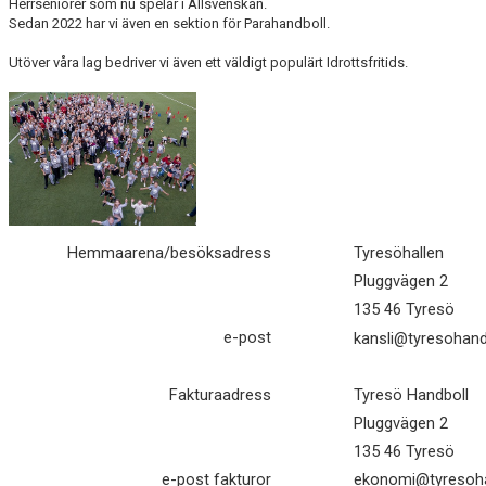
Herrseniorer som nu spelar i Allsvenskan.
KONTAKT/STYRELSE
Sedan 2022 har vi även en sektion för Parahandboll.
Utöver våra lag bedriver vi även ett väldigt populärt Idrottsfritids.
VISION
AVGIFTER
HITTA HALLEN
VISSELBLÅSARE
PARTNERS
Hemmaarena/besöksadress
Tyresöhallen
Pluggvägen 2
BELASTNINGSREGISTER
135 46 Tyresö
e-post
kansli@tyresohand
FÖRVÄNTAN
ICA KVANTUM TYRESÖ
Fakturaadress
Tyresö Handboll
Pluggvägen 2
PANTA(MERA) FÖR TYRESÖ HANDBOLL!
135 46 Tyresö
e-post fakturor
ekonomi@tyresoha
KALENDER