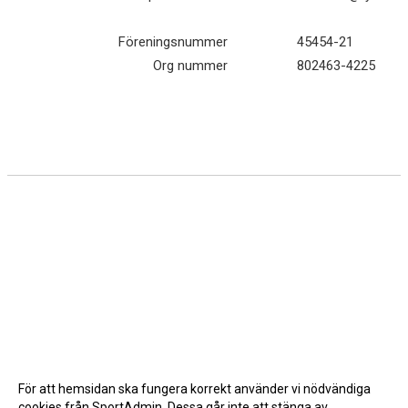
WEBBUTIK
Föreningsnummer
45454-21
Org nummer
802463-4225
LÄNNA SPORT - TYRESÖ CUP
För att hemsidan ska fungera korrekt använder vi nödvändiga
cookies från SportAdmin. Dessa går inte att stänga av.