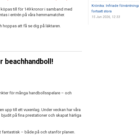
Krönika: Infriade förväntnin
an köpas till för 149 kronor i samband med
fortsatt stora
ämtas i entrén på våra hemmamatcher.
15 Jun 2026, 12:33
 hoppas att få se dig på läktaren.
ör beachhandboll!
kter för många handbollsspelare – och
en upp till ett vuxenlag. Under veckan har våra
judit på fina prestationer och skapat härliga
it fantastisk – både på och utanför planen.