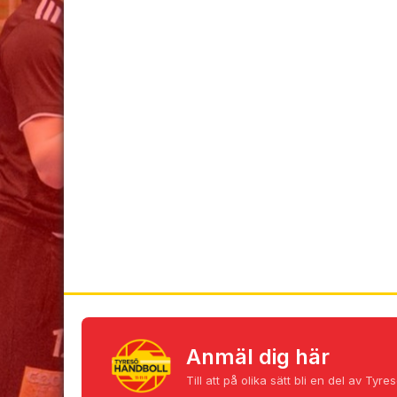
‹
Anmäl dig här
Till att på olika sätt bli en del av Ty