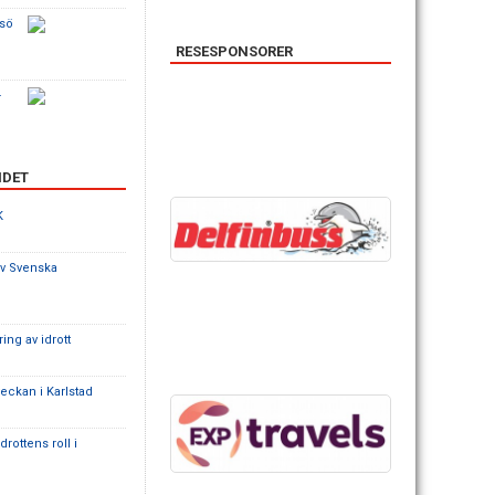
esö
RESESPONSORER
-
NDET
K
av Svenska
ing av idrott
eckan i Karlstad
rottens roll i