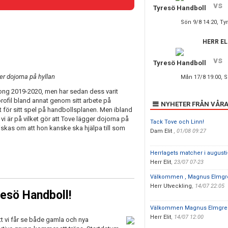
vs
Tyresö Handboll
Sön 9/8 14:20, Ty
HERR EL
vs
Tyresö Handboll
r dojorna på hyllan
Mån 17/8 19:00, S
song 2019-2020, men har sedan dess varit
 profil bland annat genom sitt arbete på
NYHETER FRÅN VÅRA
lt för sitt spel på handbollsplanen. Men ibland
vi är på vilket gör att Tove lägger dojorna på
Tack Tove och Linn!
viskas om att hon kanske ska hjälpa till som
Dam Elit
,
01/08 09:27
Herrlagets matcher i august
Herr Elit
,
23/07 07-23
Välkommen , Magnus Elmgr
Herr Utveckling
,
14/07 22:05
resö Handboll!
Välkommen Magnus Elmgre
Herr Elit
,
14/07 12:00
t vi får se både gamla och nya