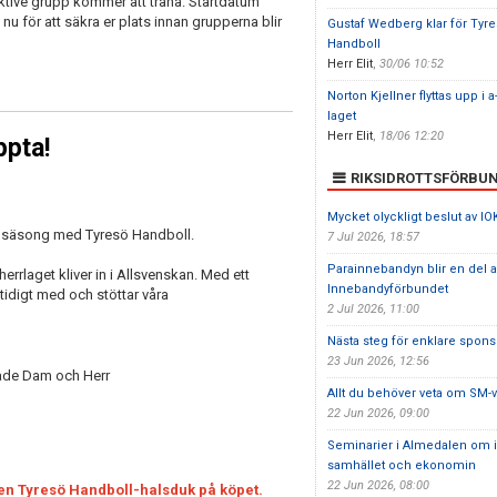
ektive grupp kommer att träna. Startdatum
nu för att säkra er plats innan grupperna blir
Gustaf Wedberg klar för Tyr
Handboll
Herr Elit
,
30/06 10:52
Norton Kjellner flyttas upp i a
laget
Herr Elit
,
18/06 12:20
ppta!
RIKSIDROTTSFÖRBU
Mycket olyckligt beslut av IO
de säsong med Tyresö Handboll.
7 Jul 2026, 18:57
Parainnebandyn blir en del 
rrlaget kliver in i Allsvenskan. Med ett
Innebandyförbundet
digt med och stöttar våra
2 Jul 2026, 11:00
Nästa steg för enklare sponsr
23 Jun 2026, 12:56
åde Dam och Herr
Allt du behöver veta om SM-v
22 Jun 2026, 09:00
Seminarier i Almedalen om id
samhället och ekonomin
22 Jun 2026, 08:00
 en Tyresö Handboll-halsduk på köpet.