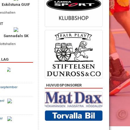
Eskilstuna GUIF
resöhallen
IT
Sannadals SK
lottshallen
 LAG
HUVUDSPONSORER
i-september
en!
n!