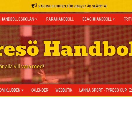
SÄSONGSKORTEN FÖR 2026/27 ÄR SLÄPPTA!
HANDBOLLSSKOLAN
PARAHANDBOLL
BEACHHANDBOLL
FRIT
resö Handbo
 alla vill vara med!
OM KLUBBEN
KALENDER
WEBBUTIK
LÄNNA SPORT - TYRESÖ CUP