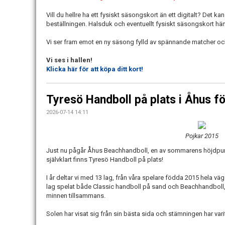
Vill du hellre ha ett fysiskt säsongskort än ett digitalt? Det k
beställningen. Halsduk och eventuellt fysiskt säsongskort h
Vi ser fram emot en ny säsong fylld av spännande matcher och
Vi ses i hallen!
Klicka här för att köpa ditt kort!
Tyresö Handboll på plats i Åhus f
2026-07-14 14:11
Pojkar 2015
Just nu pågår Åhus Beachhandboll, en av sommarens höjdpun
självklart finns Tyresö Handboll på plats!
I år deltar vi med 13 lag, från våra spelare födda 2015 hela väg
lag spelat både Classic handboll på sand och Beachhandboll, b
minnen tillsammans.
Solen har visat sig från sin bästa sida och stämningen har var