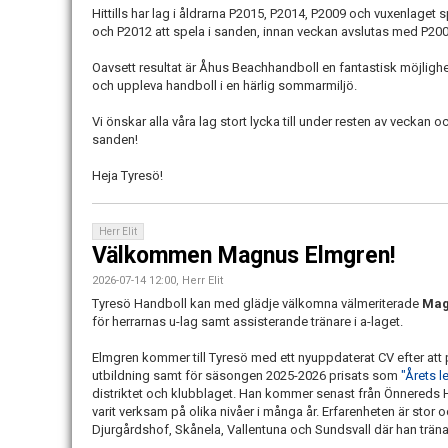
Hittills har lag i åldrarna P2015, P2014, P2009 och vuxenlaget 
och P2012 att spela i sanden, innan veckan avslutas med P200
Oavsett resultat är Åhus Beachhandboll en fantastisk möjligh
och uppleva handboll i en härlig sommarmiljö.
Vi önskar alla våra lag stort lycka till under resten av veckan
sanden!
Heja Tyresö!
Herr Elit
Välkommen Magnus Elmgren!
2026-07-14 12:00, Herr Elit
Tyresö Handboll kan med glädje välkomna välmeriterade
Mag
för herrarnas u-lag samt assisterande tränare i a-laget.
Elmgren kommer till Tyresö med ett nyuppdaterat CV efter att p
utbildning samt för säsongen 2025-2026 prisats som
"Årets l
distriktet och klubblaget. Han kommer senast från Önnereds 
varit verksam på olika nivåer i många år. Erfarenheten är stor 
Djurgårdshof, Skånela, Vallentuna och Sundsvall där han tränat a