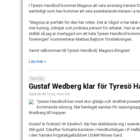
I Tyresö Handboll kommer Magnus att vara ansvarig tränare fö
samtidigt som han kommer att vara assisterande tränare i a-la
"Magnus är perfekt för den här rollen. Det är något vi har letat e
mer kunnig, ödmjuk och jordnära person för arbetet. Han är e
stället så jag är övertygad om att hela Tyresö Handboll kommer
föreningen" kommenterar Mattias Bejbom förstärkningen.
Varmt välkommen till Tyresö Handboll, Magnus Elmgren!
Läs mer »
Herr Elit
Gustaf Wedberg klar för Tyresö H
2026-06-30 10:52, Herr Elit
Tyresö Handboll kan med stor glädje och stolthet presente
kommande säsong. När herrlaget samlas för säsongsupptakt
Wedberg till truppen.
Gustaf är fostrad i IK Sävehof, där han etablerade sig i sven
SM-guld. Därefter fortsatte karriären i Handbollsligan i IF Hall
i den franska högstaligaklubben USAM Nîmes Gard.