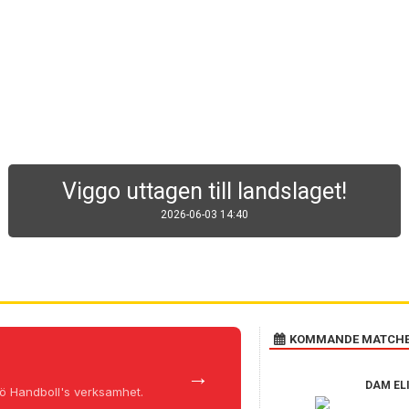
Anmälan öppen till Tyresö Handboll
Summer Camp 2026
2026-05-25 11:49
KOMMANDE MATCH
→
DAM EL
resö Handboll's verksamhet.