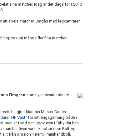
spelat sina matcher. Idag är det dags för P2010
8.
et att spela matcher, umgås med lagkamrater
 och hoppas på många fler fina matcher i
nus Elmgren
som ny ansvarig tränare
recis ha gjort klart sin Master Coach-
edare i HF Väst"
för sitt engagemang både i
HK men är född och uppvuxen i Täby där han
och han har även varit i klubbar som Bolton,
llt från division 1 ner till minihandboll.