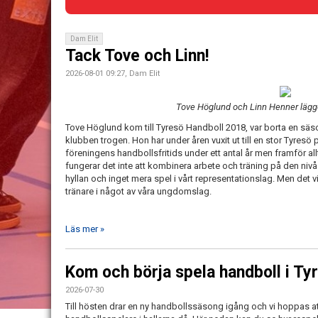
Dam Elit
Tack Tove och Linn!
2026-08-01 09:27, Dam Elit
Tove Höglund och Linn Henner lägge
Tove Höglund kom till Tyresö Handboll 2018, var borta en sä
klubben trogen. Hon har under åren vuxit ut till en stor Tyresö
föreningens handbollsfritids under ett antal år men framför al
fungerar det inte att kombinera arbete och träning på den nivå 
hyllan och inget mera spel i vårt representationslag. Men det 
tränare i något av våra ungdomslag.
Läs mer »
Kom och börja spela handboll i Ty
2026-07-30
Till hösten drar en ny handbollssäsong igång och vi hoppas at