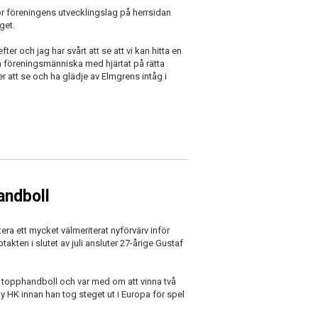
r föreningens utvecklingslag på herrsidan
get.
fter och jag har svårt att se att vi kan hitta en
n föreningsmänniska med hjärtat på rätta
 att se och ha glädje av Elmgrens intåg i
andboll
ra ett mycket välmeriterat nyförvärv inför
en i slutet av juli ansluter 27-årige Gustaf
sk topphandboll och var med om att vinna två
by HK innan han tog steget ut i Europa för spel