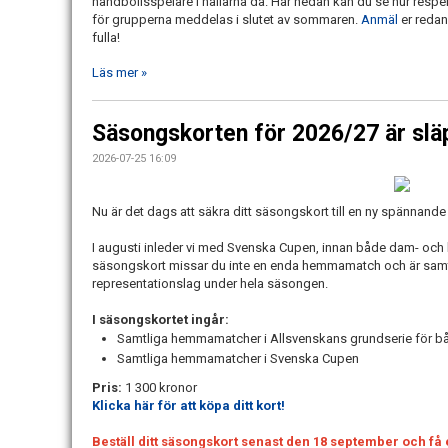
handbollsspelare i hallarna då. Här nedan kan du se hur resp
för grupperna meddelas i slutet av sommaren.
Anmäl
er redan 
fulla!
Läs mer »
Säsongskorten för 2026/27 är slä
2026-07-25 16:09
Nu är det dags att säkra ditt säsongskort till en ny spännan
I augusti inleder vi med Svenska Cupen, innan både dam- och he
säsongskort missar du inte en enda hemmamatch och är samti
representationslag under hela säsongen.
I säsongskortet ingår:
Samtliga hemmamatcher i Allsvenskans grundserie för b
Samtliga hemmamatcher i Svenska Cupen
Pris:
1 300 kronor
Klicka här för att köpa ditt kort!
Beställ ditt säsongskort senast den 18 september och få