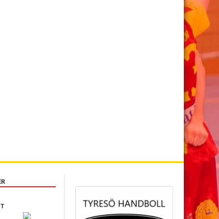
›
ER
IT