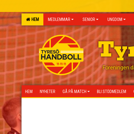
HEM
MEDLEMMAR
SENIOR
UNGDOM
Ty
Föreningen där
HEM
NYHETER
GÅ PÅ MATCH
BLI STÖDMEDLEM