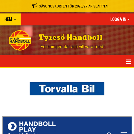
SÄSONGSKORTEN FÖR 2026/27 ÄR SLÄPPTA!
HEM
LOGGA IN
Tyresö Handboll
Föreningen där alla vill vara med!
HEM
NYHETER
GÅ PÅ MATCH
HANDBOLL PLAY
KÖP ENTRÉBILJETT