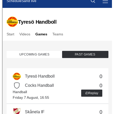
SÄSONGSKORT
BILJETTPRISER
TYRESÖHALLEN
SLOTTSHALLEN
BLI STÖDMEDLEM
OM KLUBBEN
KALENDER
WEBBUTIK
LÄNNA SPORT - TYRESÖ CUP