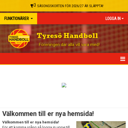
SÄSONGSKORTEN FÖR 2026/27 ÄR SLÄPPTA!
FUNKTIONÄRER
LOGGA IN
Tyresö Handboll
Föreningen där alla vill vara med!
HEM
NYHETER
FUNKTIONÄRER
KALENDER
Välkommen till er nya hemsida!
MATCHER
Välkommen till er nya hemsida!
För att komma igång så logga in uppe till