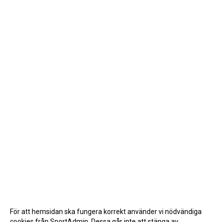
För att hemsidan ska fungera korrekt använder vi nödvändiga
cookies från SportAdmin. Dessa går inte att stänga av.